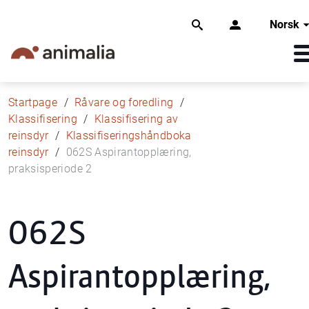
Norsk
Startpage
Råvare og foredling
Klassifisering
Klassifisering av
reinsdyr
Klassifiseringshåndboka
reinsdyr
062S Aspirantopplæring,
praksisperiode 2
062S
Aspirantopplæring,