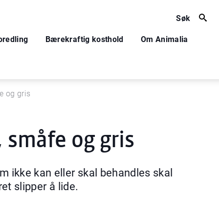
Søk
oredling
Bærekraftig kosthold
Om Animalia
e og gris
, småfe og gris
ikke kan eller skal behandles skal
et slipper å lide.