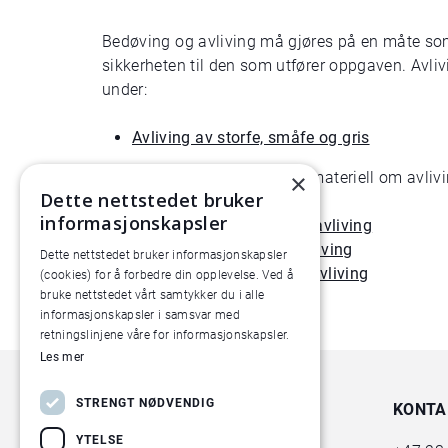
Bedøving og avliving må gjøres på en måte som 
sikkerheten til den som utfører oppgaven. Avlivi
under:
Avliving av storfe, småfe og gris
Du finner også informasjonsmateriell om avlivin
×
Dette nettstedet bruker
informasjonskapsler
www.animalia.no/smafeavliving
www.animalia.no/grisavliving
Dette nettstedet bruker informasjonskapsler
www.animalia.no/storfeavliving
(cookies) for å forbedre din opplevelse. Ved å
bruke nettstedet vårt samtykker du i alle
informasjonskapsler i samsvar med
retningslinjene våre for informasjonskapsler.
Les mer
STRENGT NØDVENDIG
KONTA
YTELSE