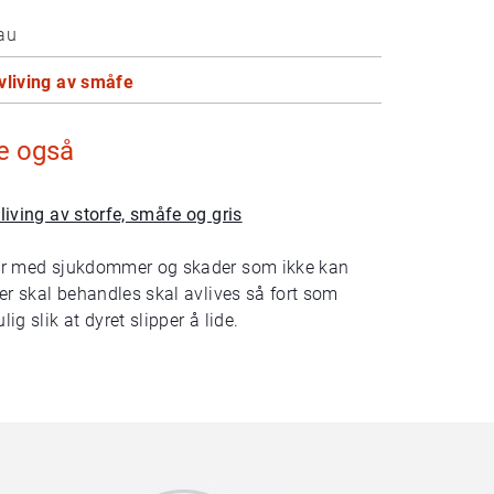
au
vliving av småfe
e også
living av storfe, småfe og gris
r med sjukdommer og skader som ikke kan
ler skal behandles skal avlives så fort som
lig slik at dyret slipper å lide.