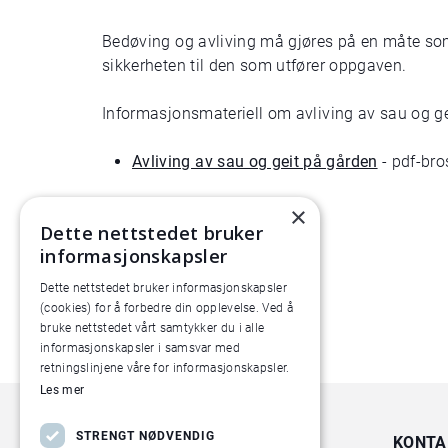
Bedøving og avliving må gjøres på en måte som 
sikkerheten til den som utfører oppgaven.
Informasjonsmateriell om avliving av sau og ge
Avliving av sau og geit på gården
- pdf-bro
×
Dette nettstedet bruker
informasjonskapsler
Dette nettstedet bruker informasjonskapsler
(cookies) for å forbedre din opplevelse. Ved å
bruke nettstedet vårt samtykker du i alle
informasjonskapsler i samsvar med
retningslinjene våre for informasjonskapsler.
Les mer
STRENGT NØDVENDIG
KONTA