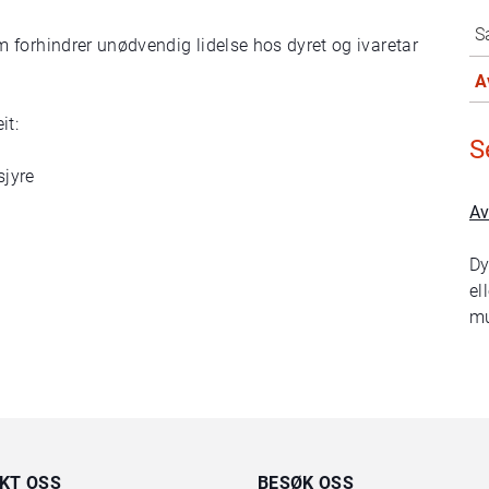
S
forhindrer unødvendig lidelse hos dyret og ivaretar
A
it:
S
sjyre
Av
Dy
el
mu
KT OSS
BESØK OSS