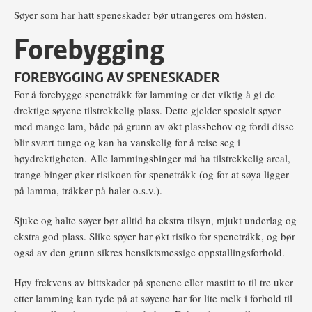
Søyer som har hatt speneskader bør utrangeres om høsten.
Forebygging
FOREBYGGING AV SPENESKADER
For å forebygge spenetråkk før lamming er det viktig å gi de
drektige søyene tilstrekkelig plass. Dette gjelder spesielt søyer
med mange lam, både på grunn av økt plassbehov og fordi disse
blir svært tunge og kan ha vanskelig for å reise seg i
høydrektigheten. Alle lammingsbinger må ha tilstrekkelig areal,
trange binger øker risikoen for spenetråkk (og for at søya ligger
på lamma, tråkker på haler o.s.v.).
Sjuke og halte søyer bør alltid ha ekstra tilsyn, mjukt underlag og
ekstra god plass. Slike søyer har økt risiko for spenetråkk, og bør
også av den grunn sikres hensiktsmessige oppstallingsforhold.
Høy frekvens av bittskader på spenene eller mastitt to til tre uker
etter lamming kan tyde på at søyene har for lite melk i forhold til