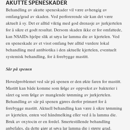
AKUTTE SPENESKADER
Behandling av akutte speneskader vil være avhengig av
omfang/grad av skaden. Ved perforerende sår kan det være
aktuelt å sy. Det er alltid viktig med god drenasje av jurkjertelen
for å sikre et godt resultat. Dersom skaden ikke er for omfattede,
kan NSAIDs hjelpe slik at søya lar lamma die av kjertelen. Ved
en speneskade av et visst omfang bør alltid vurdere lokal
behandling med antibiotika i den aktuelle kjertelen, eventuelt
systemisk behandling, for å forebygge mastitt.
Sår på spenen
Hovedproblemet ved sår på spenen er den økte faren for mastitt.
Mastitt kan både komme som følge av oppvekst av bakterier i
såret og som følge av manglende tømming av jurkjertelen.
Behandling av sår på spenen gjøres derfor primært for å
forebygge mastitt. Aktuell behandling kan være å sikre tømming
av kjertelen, enten ved håndmelking eller ved å la lamma die.
Bruk av oxytocin er en fordel. Smertestillende behandling
anbefales, da dette gjør at søya lar lamma die i større grad.