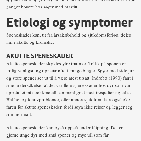
ganger høyere hos søyer med mastitt.
Etiologi og symptomer
Speneskader kan, ut fra årsaksforhold og sjukdomsforløp, deles
inn i akutte og kroniske.
AKUTTE SPENESKADER
Akutte speneskader skyldes ytre traumer. Tråkk på spenen er
trolig vanligst, og oppstår ofte i trange binger. Søyer med side jur
og store spener ser ut til å være mest utsatt. Indrebø (1990) fant i
sine undersøkelser at det var flere speneskader hos dyr som var
oppstallet på strekkmetall sammenlignet med trespalter og talle.
Halthet og klauvproblemer, eller annen sjukdom, kan også øke
faren for akutte speneskader, fordi søya ikke reiser og legger seg
som normalt.
Akutte speneskader kan også oppstå under klipping. Det er
gjerne unge dyr med små spener og mye ull som får