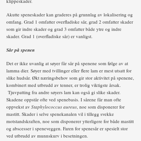
klippeskader.
Akutte speneskader kan graderes på grunnlag av lokalisering og
omfang. Grad 1 omfatter overfladiske sår, grad 2 omfatter skader
som gir indre skader og grad 3 omfatter både ytre og indre
skader. Grad 1 (overfladiske sår) er vanligst.
Sår på spenen
Det er ikke uvanlig at søyer får sår på spenene som følge av at
lamma dier. Søyer med tvillinger eller flere lam er mest utsatt for
slike hudsår. Økt næringsbehov som gir stor aktivitet på spenene,
kombinert med utbrudd av tenner, er trolig viktigste årsak.
Tjuvpatting fra andre søyers lam kan også gi slike skader.
Skadene oppstår ofte ved spenebasis. I sårene får man ofte
oppvekst av
Staphylococcus aureus
, noe som disponerer for
mastitt. Skader i selve spenekanalen vil i tillegg svekke
motstandskraften, noe som disponerer ytterligere for både mastitt
og abscesser i speneveggen. Faren for spenesår er spesielt stor
ved utbrudd av munnskurv i besetningen.