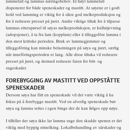
lammetall og lammas næringsbehov. Et høyt lammetall
disponerer for både speneskader og mastitt. At søyene er i godt
hold ved lamming er viktig for å sikre god melkeproduksjon og
for å redusere presset på juret. Andre viktige tiltak for å tilpasse
lammas etterspørsel til søyas melkeproduksjon, er kullutjevning
(adopsjoner), å ta fra lam (kopplam) eller å tilleggsfôre lamma i
den mest kritiske perioden. Bruk av lammegjemmer og
tilleggsfôring kan minske belastningen på søya og juret, særlig
når innefôringsperioden er lang. Alle disse tiltaka vil redusere
presset på juret, og dermed redusere faren for bitt- og
sugeskader.
FOREBYGGING AV MASTITT VED OPPSTÅTTE
SPENESKADER
Dersom søya har fått en speneskade vil det være viktig å ha
fokus på å forebygge mastitt. Ved en alvorlig speneskade bør
søya og lamma settes i egen binge der de kan følges opp nøye.
I tilfeller der søya ikke lar lamma suge den skadde spenen er det
viktig med hyppig utmelking. Lokalbehandling av sårskader og