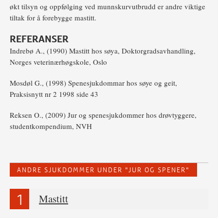
økt tilsyn og oppfølging ved munnskurvutbrudd er andre viktige
tiltak for å forebygge mastitt.
REFERANSER
Indrebø A., (1990) Mastitt hos søya, Doktorgradsavhandling,
Norges veterinærhøgskole, Oslo
Mosdøl G., (1998) Spenesjukdommar hos søye og geit,
Praksisnytt nr 2 1998 side 43
Reksen O., (2009) Jur og spenesjukdommer hos drøvtyggere,
studentkompendium, NVH
ANDRE SJUKDOMMER UNDER "JUR OG SPENER"
Mastitt