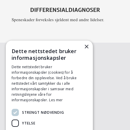
DIFFERENSIALDIAGNOSER
Speneskader forveksles sjeldent med andre lidelser.
×
Dette nettstedet bruker
informasjonskapsler
KONTAKT OSS
Dette nettstedet bruker
Animalia
informasjonskapsler (cookies) for å
Postboks 396 - Økern
forbedre din opplevelse. Ved å bruke
0513 OSLO
nettstedet vårt samtykker du i alle
Tlf: 23 05 98 00
informasjonskapsler i samsvar med
ht.sau@animalia.no
retningslinjene våre for
informasjonskapsler.
Les mer
LITTERATURLISTE
STRENGT NØDVENDIG
Litteratur og nettsider
YTELSE