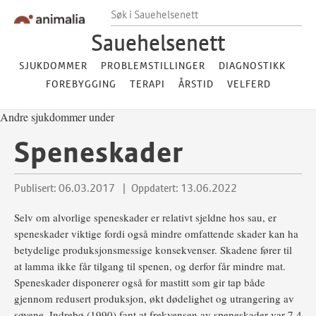
Hopp til innhold
Hopp til footer
Søk i Sauehelsenett
Sauehelsenett
SJUKDOMMER
PROBLEMSTILLINGER
DIAGNOSTIKK
FOREBYGGING
TERAPI
ÅRSTID
VELFERD
Andre sjukdommer under
Speneskader
Publisert: 06.03.2017
Oppdatert: 13.06.2022
Selv om alvorlige speneskader er relativt sjeldne hos sau, er
speneskader viktige fordi også mindre omfattende skader kan ha
betydelige produksjonsmessige konsekvenser. Skadene fører til
at lamma ikke får tilgang til spenen, og derfor får mindre mat.
Speneskader disponerer også for mastitt som gir tap både
gjennom redusert produksjon, økt dødelighet og utrangering av
søyene. Indrebø (1990) fant at frekvensen av speneskader var 7,4