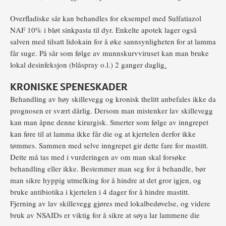
Overfladiske sår kan behandles for eksempel med Sulfatiazol
NAF 10% i bløt sinkpasta til dyr. Enkelte apotek lager også
salven med tilsatt lidokain for å øke sannsynligheten for at lamma
får suge. På sår som følge av munnskurvviruset kan man bruke
lokal desinfeksjon (blåspray o.l.) 2 ganger daglig
.
KRONISKE SPENESKADER
Behandling av høy skillevegg og kronisk thelitt anbefales ikke da
prognosen er svært dårlig. Dersom man mistenker lav skillevegg
kan man åpne denne kirurgisk. Smerter som følge av inngrepet
kan føre til at lamma ikke får die og at kjertelen derfor ikke
tømmes. Sammen med selve inngrepet gir dette fare for mastitt.
Dette må tas med i vurderingen av om man skal forsøke
behandling eller ikke. Bestemmer man seg for å behandle, bør
man sikre hyppig utmelking for å hindre at det gror igjen, og
bruke antibiotika i kjertelen i 4 dager for å hindre mastitt.
Fjerning av lav skillevegg gjøres med lokalbedøvelse, og videre
bruk av NSAIDs er viktig for å sikre at søya lar lammene die