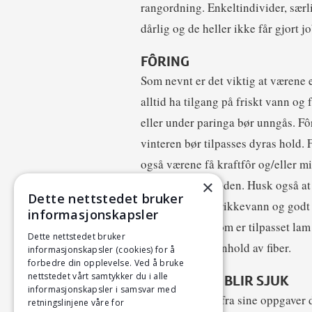
rangordning. Enkeltindivider, særli
dårlig og de heller ikke får gjort j
FÔRING
Som nevnt er det viktig at værene 
alltid ha tilgang på friskt vann og f
eller under paringa bør unngås. Fô
vinteren bør tilpasses dyras hold. 
også værene få kraftfôr og/eller 
×
innefôringsperioden. Husk også at v
Dette nettstedet bruker
god tilgang til drikkevann og god
informasjonskapsler
bruke kraftfôr som er tilpasset la
Dette nettstedet bruker
fosfor og høyt innhold av fiber.
informasjonskapsler (cookies) for å
forbedre din opplevelse. Ved å bruke
nettstedet vårt samtykker du i alle
HVIS VÆREN BLIR SJUK
informasjonskapsler i samsvar med
Væren må fritas fra sine oppgaver 
retningslinjene våre for