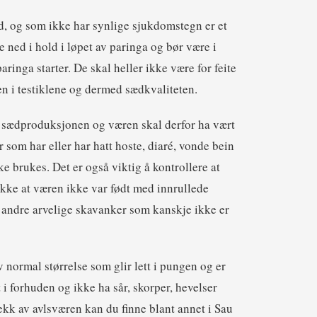
d, og som ikke har synlige sjukdomstegn er et
 ned i hold i løpet av paringa og bør være i
aringa starter. De skal heller ikke være for feite
en i testiklene og dermed sædkvaliteten.
e sædproduksjonen og væren skal derfor ha vært
r som har eller har hatt hoste, diaré, vonde bein
e brukes. Det er også viktig å kontrollere at
ekke at væren ikke var født med innrullede
r andre arvelige skavanker som kanskje ikke er
v normal størrelse som glir lett i pungen og er
tt i forhuden og ikke ha sår, skorper, hevelser
jekk av avlsværen kan du finne blant annet i Sau