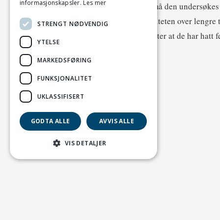
informasjonskapsler.
Les mer
Om nødvendig må den undersøkes o
påvirke sædkvaliteten over lengre t
STRENGT NØDVENDIG
ca. 2 til 8 uker etter at de har hatt f
YTELSE
MARKEDSFØRING
FUNKSJONALITET
UKLASSIFISERT
GODTA ALLE
AVVIS ALLE
VIS DETALJER
KONTAKT OSS
Animalia
Postboks 396 - Økern