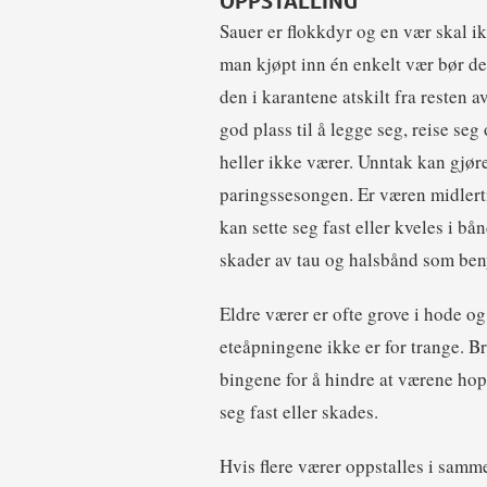
OPPSTALLING
Sauer er flokkdyr og en vær skal ik
man kjøpt inn én enkelt vær bør de
den i karantene atskilt fra resten 
god plass til å legge seg, reise seg
heller ikke værer. Unntak kan gjøre
paringssesongen. Er væren midlert
kan sette seg fast eller kveles i bå
skader av tau og halsbånd som ben
Eldre værer er ofte grove i hode og
eteåpningene ikke er for trange. B
bingene for å hindre at værene hopp
seg fast eller skades.
Hvis flere værer oppstalles i sa