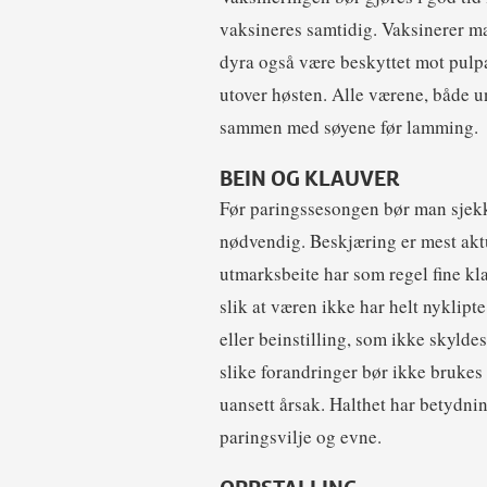
vaksineres samtidig. Vaksinerer man 
dyra også være beskyttet mot pulpa
utover høsten. Alle værene, både un
sammen med søyene før lamming.
BEIN OG KLAUVER
Før paringssesongen bør man sjekk
nødvendig. Beskjæring er mest aktu
utmarksbeite har som regel fine kla
slik at væren ikke har helt nyklipt
eller beinstilling, som ikke skyld
slike forandringer bør ikke brukes 
uansett årsak. Halthet har betydni
paringsvilje og evne.