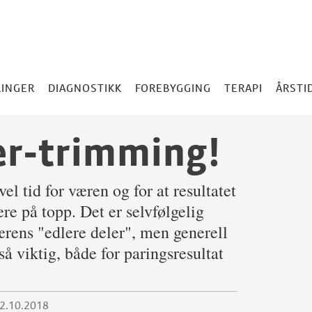
LINGER
DIAGNOSTIKK
FOREBYGGING
TERAPI
ÅRSTI
ær-trimming!
el tid for væren og for at resultatet
re på topp. Det er selvfølgelig
værens "edlere deler", men generell
så viktig, både for paringsresultat
22.10.2018