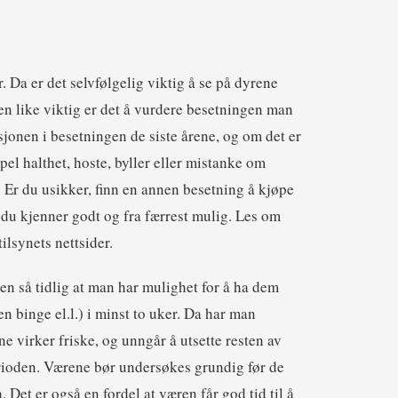
 Da er det selvfølgelig viktig å se på dyrene
en like viktig er det å vurdere besetningen man
jonen i besetningen de siste årene, og om det er
el halthet, hoste, byller eller mistanke om
. Er du usikker, finn en annen besetning å kjøpe
 du kjenner godt og fra færrest mulig. Les om
ilsynets nettsider.
n så tidlig at man har mulighet for å ha dem
en binge el.l.) i minst to uker. Da har man
ne virker friske, og unngår å utsette resten av
erioden. Værene bør undersøkes grundig før de
Det er også en fordel at væren får god tid til å