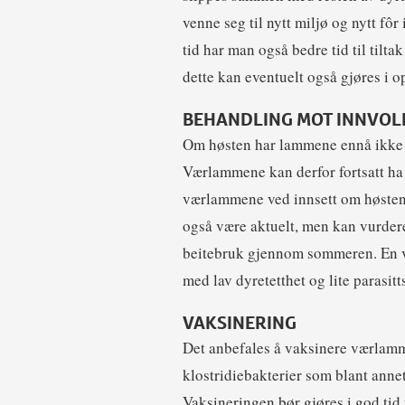
venne seg til nytt miljø og nytt fôr 
tid har man også bedre tid til tilt
dette kan eventuelt også gjøres i 
BEHANDLING MOT INNVOL
Om høsten har lammene ennå ikke ut
Værlammene kan derfor fortsatt ha 
værlammene ved innsett om høsten,
også være aktuelt, men kan vurdere
beitebruk gjennom sommeren. En vo
med lav dyretetthet og lite parasitt
VAKSINERING
Det anbefales å vaksinere værlamm
klostridiebakterier som blant anne
Vaksineringen bør gjøres i god ti