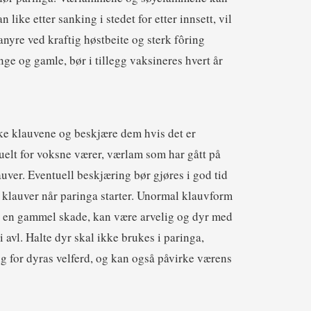
like etter sanking i stedet for etter innsett, vil
nyre ved kraftig høstbeite og sterk fôring
ge og gamle, bør i tillegg vaksineres hvert år
e klauvene og beskjære dem hvis det er
elt for voksne værer, værlam som har gått på
uver. Eventuell beskjæring bør gjøres i god tid
e klauver når paringa starter. Unormal klauvform
es en gammel skade, kan være arvelig og dyr med
i avl. Halte dyr skal ikke brukes i paringa,
ng for dyras velferd, og kan også påvirke værens