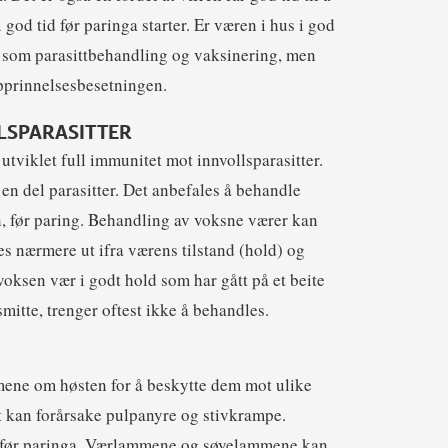
i god tid før paringa starter. Er væren i hus i god
ak som parasittbehandling og vaksinering, men
opprinnelsesbesetningen.
LSPARASITTER
viklet full immunitet mot innvollsparasitter.
en del parasitter. Det anbefales å behandle
 før paring. Behandling av voksne værer kan
s nærmere ut ifra værens tilstand (hold) og
ksen vær i godt hold som har gått på et beite
smitte, trenger oftest ikke å behandles.
ene om høsten for å beskytte dem mot ulike
t kan forårsake pulpanyre og stivkrampe.
d før paringa. Værlammene og søyelammene kan