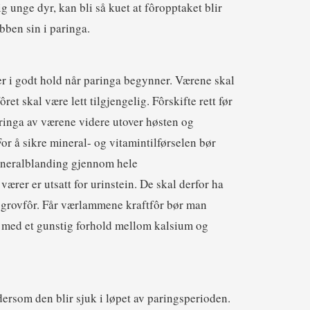
g unge dyr, kan bli så kuet at fôropptaket blir
obben sin i paringa.
er i godt hold når paringa begynner. Værene skal
ôret skal være lett tilgjengelig. Fôrskifte rett før
ringa av værene videre utover høsten og
For å sikre mineral- og vitamintilførselen bør
mineralblanding gjennom hele
ærer er utsatt for urinstein. De skal derfor ha
t grovfôr. Får værlammene kraftfôr bør man
m med et gunstig forhold mellom kalsium og
dersom den blir sjuk i løpet av paringsperioden.