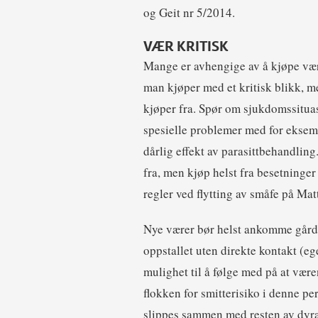
og Geit nr 5/2014.
VÆR KRITISK
Mange er avhengige av å kjøpe vær.
man kjøper med et kritisk blikk, m
kjøper fra. Spør om sjukdomssituas
spesielle problemer med for eksemp
dårlig effekt av parasittbehandling
fra, men kjøp helst fra besetninger
regler ved flytting av småfe på Matt
Nye værer bør helst ankomme gårde
oppstallet uten direkte kontakt (eg
mulighet til å følge med på at være
flokken for smitterisiko i denne p
slippes sammen med resten av dyra. 