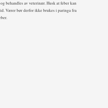
g behandles av veterinær. Husk at feber kan
id. Værer bør derfor ikke brukes i paringa fra
eber.
LITTERATURLISTE
Litteratur og nettsider