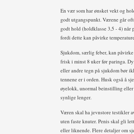
En vær som har ønsket vekt og hol
godt utgangspunkt. Værene går ofte
godt hold (holdklasse 3,5 - 4) når p
fordi dette kan påvirke temperatur
Sjukdom, særlig feber, kan påvirk
frisk i minst 8 uker før paringa. Dy
eller andre tegn på sjukdom bør ikk
tennene er i orden. Husk også å sj
øyelokk, unormal beinstilling elle
synlige lenger.
Væren skal ha jevnstore testikler a
uten faste knuter. Penis skal gli le
eller liknende. Flere detaljer om s