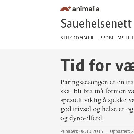
Hopp til innhold
Hopp til footer
Sauehelsenett
SJUKDOMMER
PROBLEMSTIL
Tid for v
Paringssesongen er en trav
skal bli bra må formen væ
spesielt viktig å sjekke 
god trivsel og helse er og
og dyrevelferd.
Publisert: 08.10.2015
Oppdatert: 