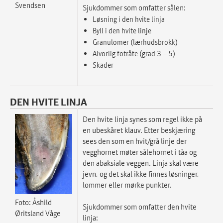
Svendsen
Sjukdommer som omfatter sålen:
Løsning i den hvite linja
Byll i den hvite linje
Granulomer (lærhudsbrokk)
Alvorlig fotråte (grad 3 – 5)
Skader
DEN HVITE LINJA
Den hvite linja synes som regel ikke på
en ubeskåret klauv. Etter beskjæring
sees den som en hvit/grå linje der
vegghornet møter sålehornet i tåa og
den abaksiale veggen. Linja skal være
jevn, og det skal ikke finnes løsninger,
lommer eller mørke punkter.
Foto: Åshild
Sjukdommer som omfatter den hvite
Øritsland Våge
linja: