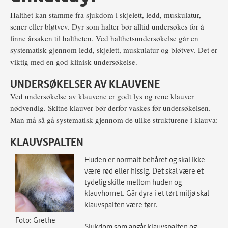
Halthet kan stamme fra sjukdom i skjelett, ledd, muskulatur,
sener eller bløtvev. Dyr som halter bør alltid undersøkes for å
finne årsaken til haltheten. Ved halthetsundersøkelse går en
systematisk gjennom ledd, skjelett, muskulatur og bløtvev. Det er
viktig med en god klinisk undersøkelse.
UNDERSØKELSER AV KLAUVENE
Ved undersøkelse av klauvene er godt lys og rene klauver
nødvendig. Skitne klauver bør derfor vaskes før undersøkelsen.
Man må så gå systematisk gjennom de ulike strukturene i klauva:
KLAUVSPALTEN
Huden er normalt behåret og skal ikke
være rød eller hissig. Det skal være et
tydelig skille mellom huden og
klauvhornet. Går dyra i et tørt miljø skal
klauvspalten være tørr.
Foto: Grethe
Sjukdom som angår klauvspalten og