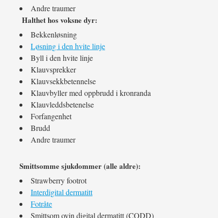
Andre traumer
Halthet hos voksne dyr:
Bekkenløsning
Løsning i den hvite linje
Byll i den hvite linje
Klauvsprekker
Klauvsekkbetennelse
Klauvbyller med oppbrudd i kronranda
Klauvleddsbetenelse
Forfangenhet
Brudd
Andre traumer
Smittsomme sjukdommer (alle aldre):
Strawberry footrot
Interdigital dermatitt
Fotråte
Smittsom ovin digital dermatitt (CODD)