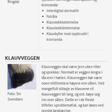
Ringdal
kronranda:
Interdigital dermatitt
Fotråte
Klauvsekkbetennelse
Klauvleddsbetennelse
Klauvbyller med oppbrudd i
kronranda
KLAUVVEGGEN
Klauvveggen skal være jevn uten riller
og sprekker. Normalt er veggen lengre i
tåa enn i hælen. Klauvveggen bør være
noen millimetere høyere enn sålen. Ved
mangelfull slitasje av klauvene vil
Foto: Siv
klauvveggen bli lang, og evt. bøye seg
Svendsen
inn over sålen. Dette er i de fleste
tilfeller uproblematisk, og kan løses ved
jevnlig beskjæring.