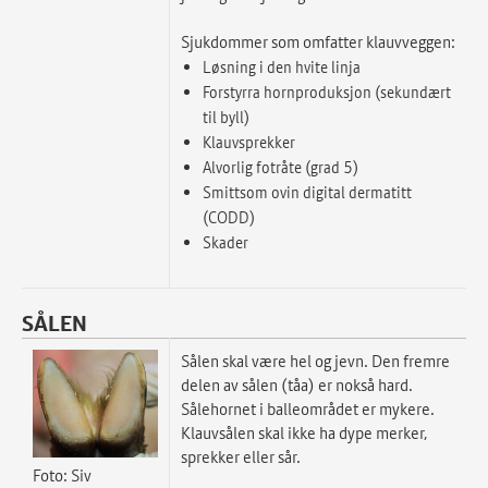
Sjukdommer som omfatter klauvveggen:
Løsning i den hvite linja
Forstyrra hornproduksjon (sekundært
til byll)
Klauvsprekker
Alvorlig fotråte (grad 5)
Smittsom ovin digital dermatitt
(CODD)
Skader
SÅLEN
Sålen skal være hel og jevn. Den fremre
delen av sålen (tåa) er nokså hard.
Sålehornet i balleområdet er mykere.
Klauvsålen skal ikke ha dype merker,
sprekker eller sår.
Foto: Siv