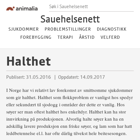
Hopp til innhold
Hopp til footer
Søk i Sauehelsenett
Sauehelsenett
SJUKDOMMER
PROBLEMSTILLINGER
DIAGNOSTIKK
FOREBYGGING
TERAPI
ÅRSTID
VELFERD
Halthet
Publisert: 31.05.2016
Oppdatert: 14.09.2017
I Norge har vi relativt lav forekomst av smittsomme sjukdommer
som gir halthet. Halthet som flokkproblem er vanligst hos spedyr
eller sekundært til sjodogg i områder der dette er vanlig. Hos
søyer ser man oftest halthet hos enkeltdyr. Halthet kan ha stor
innvirkning på produksjonen. Alvorlig halte søyer kan ha en
adskillig lavere produksjon enn friske søyer, og lam som har hatt
leddbetennelse el.l. har ofte dårlig tilvekst hele beitesesongen.