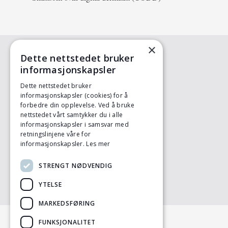
×
Dette nettstedet bruker
informasjonskapsler
KONTAKT OSS
Animalia
Dette nettstedet bruker
Postboks 396 - Økern
informasjonskapsler (cookies) for å
0513 OSLO
forbedre din opplevelse. Ved å bruke
Tlf: 23 05 98 00
nettstedet vårt samtykker du i alle
ht.sau@animalia.no
informasjonskapsler i samsvar med
retningslinjene våre for
informasjonskapsler.
Les mer
LITTERATURLISTE
Litteratur og nettsider
STRENGT NØDVENDIG
YTELSE
MARKEDSFØRING
FUNKSJONALITET