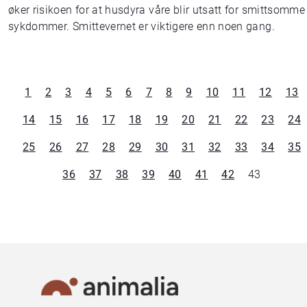
øker risikoen for at husdyra våre blir utsatt for smittsomme
sykdommer. Smittevernet er viktigere enn noen gang.
1
2
3
4
5
6
7
8
9
10
11
12
13
14
15
16
17
18
19
20
21
22
23
24
25
26
27
28
29
30
31
32
33
34
35
36
37
38
39
40
41
42
43