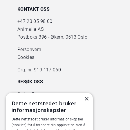
KONTAKT OSS
+47
23 05 98 00
Animalia AS
Postboks 396 - Økern, 0513 Oslo
Personvern
Cookies
Org. nr. 919 117 060
BESØK OSS
Animalia
×
Lørenveien 38
Dette nettstedet bruker
informasjonskapsler
0585 Oslo
Dette nettstedet bruker informasjonskapsler
Pilotanlegget
(cookies) for å forbedre din opplevelse. Ved å
Økern Torgvei 13,