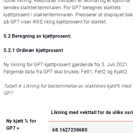
norsk likning. Resultatet inkludert et fettmål og et kjøttmål
sendes slalkteriterminalen. For GP7 beregnes slaktets
kjøttprosent i slakteriterminalen. Presiserer at displayet ba
på GP7 viser IKKE riktig kjøttprosent for slaktet.
5.2 Beregning av kjøttprosent:
5.2.1 Ordinær kjøttprosent
Ny likning for GP7 kjøttprosent gjeldende fra 5. Juli 2021.
Følgende data fra GP7 skal brukes: Fett1, Fett2 og Kjøtt2.
Tabell 4: Likning for bestemmelse av slaktenes kjøtt% med
GP7
Likning med vekttall for de ulike var
Ny kjøtt % for
GP7 =
68.1627238680