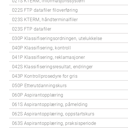
021S KTERM, informasjonssystem
022S FTP datafiler filoverføring
023S KTERM, håndterminalfiler
023S FTP datafiler
030P Klassifiseringsordningen, utelukkelse
040P Klassifisering, kontroll
041P Klassifisering, reklamasjoner
042S Klassifiseringsresultat, endringer
043P Kontrollprosedyre for gris
050P Etterutdanningskurs
060P Aspirantopplæring
061S Aspirantopplæring, påmelding
062S Aspirantopplæring, oppstartskurs
063S Aspirantopplæring, praksisperiode