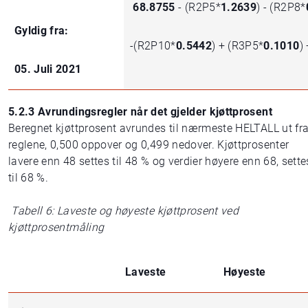
68.8755
- (R2P5*
1.2639
) - (R2P8*
Gyldig fra:
-(R2P10*
0.5442
) + (R3P5*
0.1010
)
05. Juli 2021
5.2.3 Avrundingsregler når det gjelder kjøttprosent
Beregnet kjøttprosent avrundes til nærmeste HELTALL ut fr
reglene, 0,500 oppover og 0,499 nedover. Kjøttprosenter
lavere enn 48 settes til 48 % og verdier høyere enn 68, sette
til 68 %.
Tabell 6: Laveste og høyeste kjøttprosent ved
kjøttprosentmåling
Laveste
Høyeste