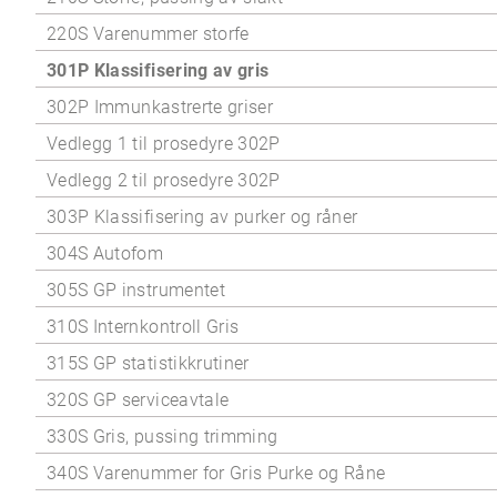
220S Varenummer storfe
301P Klassifisering av gris
302P Immunkastrerte griser
Vedlegg 1 til prosedyre 302P
Vedlegg 2 til prosedyre 302P
303P Klassifisering av purker og råner
304S Autofom
305S GP instrumentet
310S Internkontroll Gris
315S GP statistikkrutiner
320S GP serviceavtale
330S Gris, pussing trimming
340S Varenummer for Gris Purke og Råne