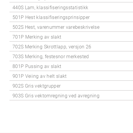
440S Lam, klassifiseringsstatistikk
501P Hest klassifiseringsprinsipper
502S Hest, varenummer varebeskrivelse
701P Merking av slakt
702S Merking Skrottlapp, versjon 26
703S Merking, festesnor merkested
801P Pussing av slakt
901P Veiing av helt slakt
902S Gris vektgrupper
903S Gris vektomregning ved avregning