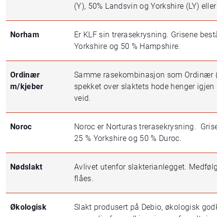
(Y), 50% Landsvin og Yorkshire (LY) elle
Norham
Er KLF sin trerasekrysning. Grisene bes
Yorkshire og 50 % Hampshire.
Ordinær
Samme rasekombinasjon som Ordinær (0
m/kjeber
spekket over slaktets hode henger igjen på
veid.
Noroc
Noroc er Norturas trerasekrysning. Gris
25 % Yorkshire og 50 % Duroc.
Nødslakt
Avlivet utenfor slakterianlegget. Medføl
flåes.
Økologisk
Slakt produsert på Debio, økologisk godk