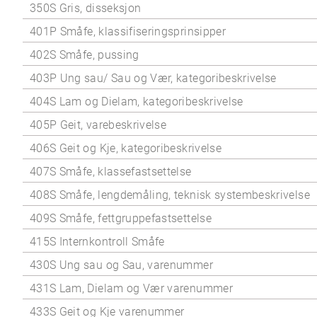
350S Gris, disseksjon
401P Småfe, klassifiseringsprinsipper
402S Småfe, pussing
403P Ung sau/ Sau og Vær, kategoribeskrivelse
404S Lam og Dielam, kategoribeskrivelse
405P Geit, varebeskrivelse
406S Geit og Kje, kategoribeskrivelse
407S Småfe, klassefastsettelse
408S Småfe, lengdemåling, teknisk systembeskrivelse
409S Småfe, fettgruppefastsettelse
415S Internkontroll Småfe
430S Ung sau og Sau, varenummer
431S Lam, Dielam og Vær varenummer
433S Geit og Kje varenummer