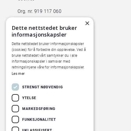
Org. nr. 919 117 060
×
BESØK OSS
Dette nettstedet bruker
informasjonskapsler
Animalia
Lørenveien 38
Dette nettstedet bruker informasjonskapsler
(cookies) for å forbedre din opplevelse. Ved å
0585 Oslo
bruke nettstedet vårt samtykker du i alle
informasjonskapsler i samsvar med
Pilotanlegget
retningslinjene våre for informasjonskapsler.
Økern Torgvei 13,
Les mer
inngang B
STRENGT NØDVENDIG
YTELSE
MARKEDSFØRING
FUNKSJONALITET
UKLASSIFISERT