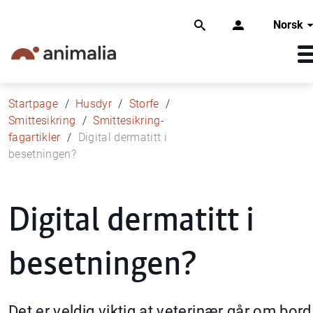
Norsk
Startpage
Husdyr
Storfe
Smittesikring
Smittesikring-
fagartikler
Digital dermatitt i
besetningen?
Digital dermatitt i
besetningen?
Det er veldig viktig at veterinær går om bord 