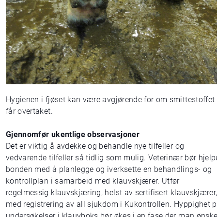
Hygienen i fjøset kan være avgjørende for om smittestoffet
får overtaket.
Gjennomfør ukentlige observasjoner
Det er viktig å avdekke og behandle nye tilfeller og
vedvarende tilfeller så tidlig som mulig. Veterinær bør hjelp
bonden med å planlegge og iverksette en behandlings- og
kontrollplan i samarbeid med klauvskjærer. Utfør
regelmessig klauvskjæring, helst av sertifisert klauvskjærer
med registrering av all sjukdom i Kukontrollen. Hyppighet 
undersøkelser i klauvboks bør økes i en fase der man ønske