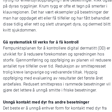
nyttig for enkeltdyrsoppfølging i alle besetninger. Kikk også
på dyras rygglinjer. Krum rygg er ofte et tegn på smerter i
klauvregionen. Det har vært eksempler på besetninger der
man har oppdaget ett eller få tilfeller og har fått behandlet
disse tidlig eller rett og slett utrangert dyra, og dermed blitt
kvitt sjukdommen.
Gå systematisk til verks for å få kontroll
Fempunktsplanen for å kontrollere digital dermatitt (DD) er
utviklet for å redusere forekomsten og spredningen hos
storfe. Gjennomføring og oppfølging av planen vil redusere
antallet nye tilfeller over tid. Reduksjon av smittepresset
trolig kreve langvarige og vedvarende tiltak. Hyppig
oppfølging med evaluering av resultater det første året
anbefales. Redusert smittepress i rammede besetninger vil
gjøre det lettere å unngå smitte i friske besetninger.
Unngå kontakt med dyr fra andre besetninger
Det beste er å unngå enhver form for kontakt med dyr fra