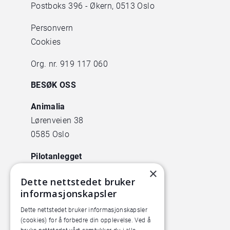
Postboks 396 - Økern, 0513 Oslo
Personvern
Cookies
Org. nr. 919 117 060
BESØK OSS
Animalia
Lørenveien 38
0585 Oslo
Pilotanlegget
×
Økern Torgvei 13,
Dette nettstedet bruker
inngang B
informasjonskapsler
Dette nettstedet bruker informasjonskapsler
(cookies) for å forbedre din opplevelse. Ved å