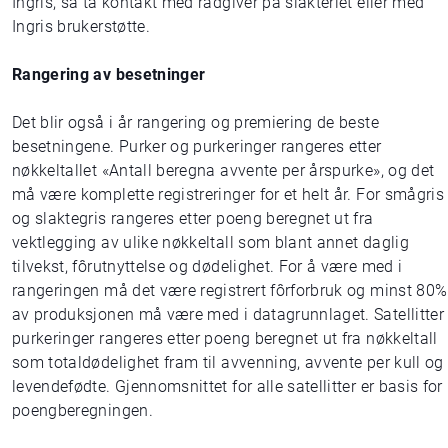
Ingris, så ta kontakt med rådgiver på slakteriet eller med
Ingris brukerstøtte.
Rangering av besetninger
Det blir også i år rangering og premiering de beste
besetningene. Purker og purkeringer rangeres etter
nøkkeltallet «Antall beregna avvente per årspurke», og det
må være komplette registreringer for et helt år. For smågris
og slaktegris rangeres etter poeng beregnet ut fra
vektlegging av ulike nøkkeltall som blant annet daglig
tilvekst, fôrutnyttelse og dødelighet. For å være med i
rangeringen må det være registrert fôrforbruk og minst 80%
av produksjonen må være med i datagrunnlaget. Satellitter 
purkeringer rangeres etter poeng beregnet ut fra nøkkeltall
som totaldødelighet fram til avvenning, avvente per kull og
levendefødte. Gjennomsnittet for alle satellitter er basis for
poengberegningen.