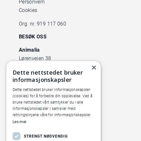
Personvern
Cookies
Org. nr. 919 117 060
BESØK OSS
Animalia
Lørenveien 38
×
0585 Oslo
Dette nettstedet bruker
informasjonskapsler
Pilotanlegget
Økern Torgvei 13,
Dette nettstedet bruker informasjonskapsler
(cookies) for å forbedre din opplevelse. Ved å
inngang B
bruke nettstedet vårt samtykker du i alle
informasjonskapsler i samsvar med
retningslinjene våre for informasjonskapsler.
Les mer
STRENGT NØDVENDIG