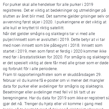
For purker skal alle hendelser for alle purker i 2019
registreres. Det er viktig at bedekninger og utmeldinger på
slutten av året blir med. Det samme gjelder grisinger selv 
avvenning først skjer i 2020. I purkeringene er det viktig at
alle kull er knyttet til riktig satellitt.
Når det gjelder smågris og slaktegris tar vi med alle
puljer/innsett som er avsluttet i 2019. Dette betyr at vi tar
med noen innsett som ble påbegynt i 2018. Innsett som
startet i 2019, men som først er ferdig i 2020 kommer ikke
med før i årsstatistikken for 2020. For smågris og slaktegri
er det spesielt viktig at dere får med alle griser som er døde
og forbrukt fôr i alle periodene.
Fram til rapporteringsfristen som er skuddårsdagen 29.
februar vil du kunne få e-poster om vi mener det mangler
data for purker eller avdelinger for smågris og slaktegris.
Besetninger eller avdelinger med feil vil bli tatt ut av
beregningene. Har du data for 2019 som ikke er registrert s
gjør det nå. Trenger du hjelp eller vil komme i gang med