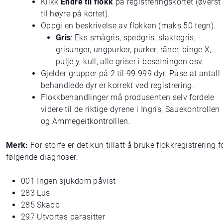
Klikk
Endre til flokk
på registreringskortet (øverst
til høyre på kortet).
Oppgi en beskrivelse av flokken (maks 50 tegn).
Gris
: Eks smågris, spedgris, slaktegris,
grisunger, ungpurker, purker, råner, binge X,
pulje y, kull, alle griser i besetningen osv.
Gjelder grupper på 2 til 99 999 dyr. Påse at antall
behandlede dyr er korrekt ved registrering.
Flokkbehandlinger må produsenten selv fordele
videre til de riktige dyrene i Ingris, Sauekontrollen
og Ammegeitkontrolllen.
Merk:
For storfe er det kun tillatt å bruke flokkregistrering f
følgende diagnoser:
001 Ingen sjukdom påvist
283 Lus
285 Skabb
297 Utvortes parasitter