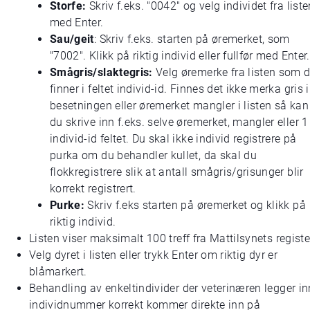
Storfe:
Skriv f.eks. "0042" og velg individet fra liste
med Enter.
Sau/geit
: Skriv f.eks. starten på øremerket, som
"7002". Klikk på riktig individ eller fullfør med Enter.
Smågris/slaktegris:
Velg øremerke fra listen som 
finner i feltet individ-id. Finnes det ikke merka gris i
besetningen eller øremerket mangler i listen så kan
du skrive inn f.eks. selve øremerket, mangler eller 1 
individ-id feltet. Du skal ikke individ registrere på
purka om du behandler kullet, da skal du
flokkregistrere slik at antall smågris/grisunger blir
korrekt registrert.
Purke:
Skriv f.eks starten på øremerket og klikk på
riktig individ.
Listen viser maksimalt 100 treff fra Mattilsynets registe
Velg dyret i listen eller trykk Enter om riktig dyr er
blåmarkert.
Behandling av enkeltindivider der veterinæren legger in
individnummer korrekt kommer direkte inn på