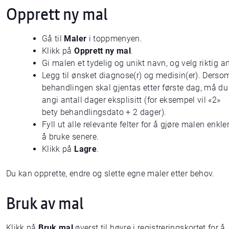
Opprett ny mal
Gå til
Maler
i toppmenyen.
Klikk på
Opprett ny mal
.
Gi malen et tydelig og unikt navn, og velg riktig ar
Legg til ønsket diagnose(r) og medisin(er). Derso
behandlingen skal gjentas etter første dag, må du
angi antall dager eksplisitt (for eksempel vil «2»
bety behandlingsdato + 2 dager).
Fyll ut alle relevante felter for å gjøre malen enkle
å bruke senere.
Klikk på
Lagre
.
Du kan opprette, endre og slette egne maler etter behov.
Bruk av mal
Klikk på
Bruk mal
øverst til høyre i registreringskortet for å