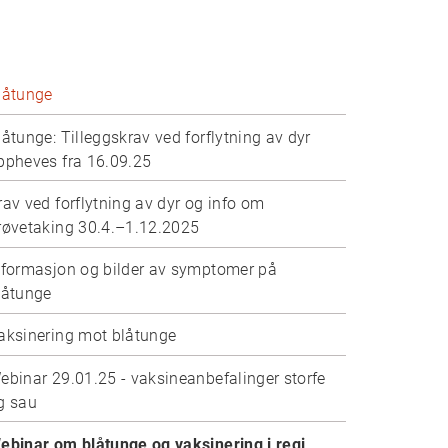
låtunge
låtunge: Tilleggskrav ved forflytning av dyr
ppheves fra 16.09.25
rav ved forflytning av dyr og info om
røvetaking 30.4.–1.12.2025
nformasjon og bilder av symptomer på
låtunge
aksinering mot blåtunge
ebinar 29.01.25 - vaksineanbefalinger storfe
g sau
ebinar om blåtunge og vaksinering i regi