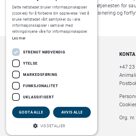
Vaksinering av sau. (Helsetjenesten for sa
Dette nettstedet bruker informasjonskapsler
Regelverkstiltak rundt vaksinering og forflyt
(cookies) for å forbedre din opplevelse. Ved å
bruke nettstedet vårt samtykker du i alle
informasjonskapsler i samsvar med
retningslinjene våre for informasjonskapsler.
Les mer
STRENGT NØDVENDIG
KONTA
YTELSE
+47
23
Animal
MARKEDSFØRING
Postbok
FUNKSJONALITET
Person
UKLASSIFISERT
Cookie
GODTA ALLE
AVVIS ALLE
Org. nr
VIS DETALJER