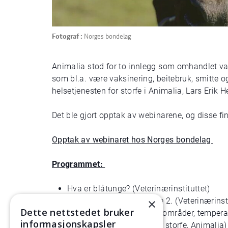
Fotograf :
Norges bondelag
Animalia stod for to innlegg som omhandlet va
som bl.a. være vaksinering, beitebruk, smitte og
helsetjenesten for storfe i Animalia, Lars Erik 
Det ble gjort opptak av webinarene, og disse finn
Opptak av webinaret hos Norges bondelag
Programmet:
Hva er blåtunge? (Veterinærinstituttet)
Tankmelkresultater, runde 2. (Veterinærinsti
×
Dette nettstedet bruker
Risiko i ulike geografiske områder, temperat
informasjonskapsler
storfe. (Helsetjenesten for storfe, Animalia)