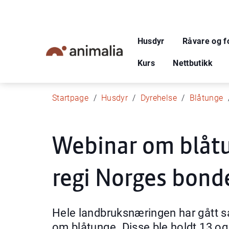
Husdyr
Råvare og f
Kurs
Nettbutikk
Startpage
Husdyr
Dyrehelse
Blåtunge
Webinar om blåtu
regi Norges bond
Hele landbruksnæringen har gått 
om blåtunge. Disse ble holdt 13 og