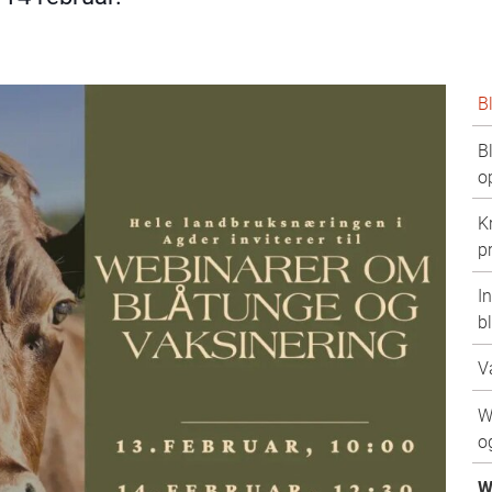
B
B
o
K
p
I
b
V
W
o
W