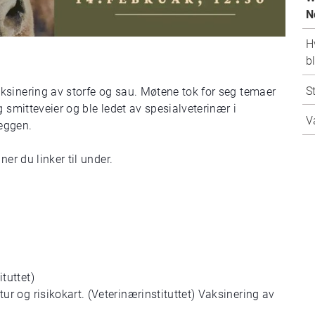
N
H
b
S
ksinering av storfe og sau. Møtene tok for seg temaer
 smitteveier og ble ledet av spesialveterinær i
V
Heggen.
er du linker til under.
tuttet)
ur og risikokart. (Veterinærinstituttet) Vaksinering av