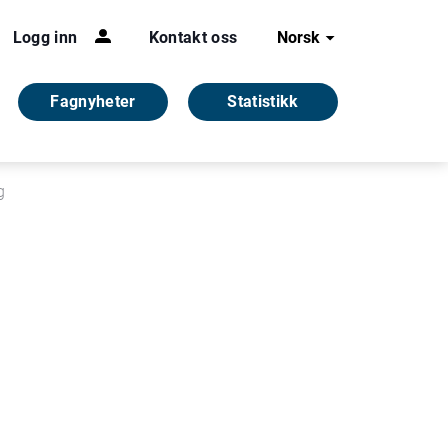
Logg inn
Kontakt oss
Norsk
Fagnyheter
Statistikk
g