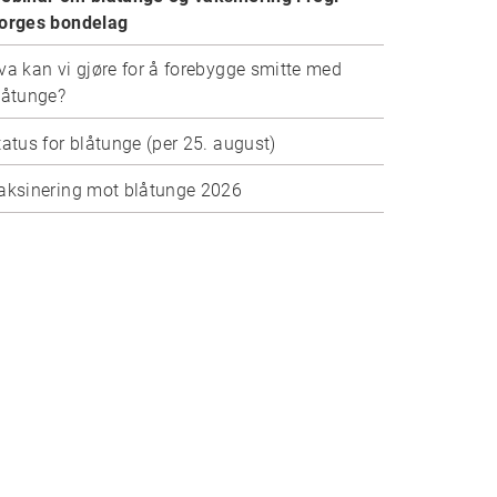
orges bondelag
va kan vi gjøre for å forebygge smitte med
låtunge?
tatus for blåtunge (per 25. august)
aksinering mot blåtunge 2026