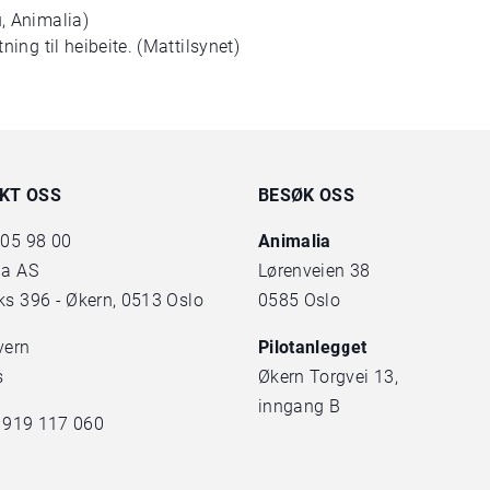
u, Animalia)
ning til heibeite. (Mattilsynet)
KT OSS
BESØK OSS
 05 98 00
Animalia
ia AS
Lørenveien 38
s 396 - Økern, 0513 Oslo
0585 Oslo
vern
Pilotanlegget
s
Økern Torgvei 13,
inngang B
. 919 117 060