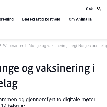
Søk
oredling
Bærekraftig kosthold
Om Animalia
Webinar om blåtunge og vaksinering i regi Norges bondela
nge og vaksinering i
elag
sammen og gjennomført to digitale møter
 14 februar.