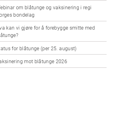
ebinar om blåtunge og vaksinering i regi
orges bondelag
va kan vi gjøre for å forebygge smitte med
låtunge?
tatus for blåtunge (per 25. august)
aksinering mot blåtunge 2026