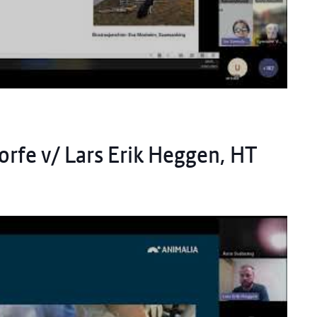
orfe v/ Lars Erik Heggen, HT