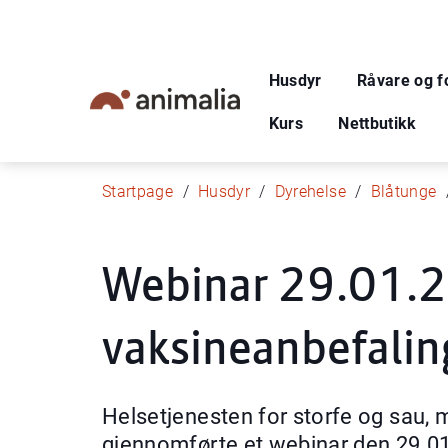
Husdyr
Råvare og f
Kurs
Nettbutikk
Startpage
Husdyr
Dyrehelse
Blåtunge
Webinar 29.01.2
vaksineanbefaling
Helsetjenesten for storfe og sau, m
gjennomførte et webinar den 29.01