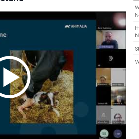
W
N
H
b
S
V