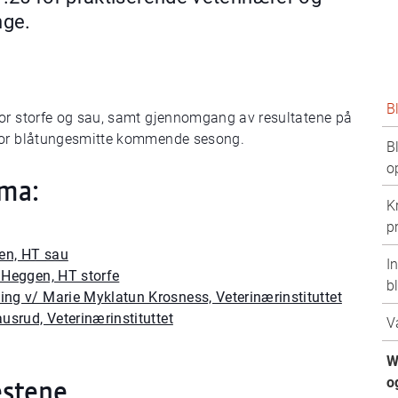
nge.
B
for storfe og sau, samt gjennomgang av resultatene på
 for blåtungesmitte kommende sesong.
B
o
ema:
K
p
en, HT sau
I
k Heggen, HT storfe
b
ing v/ Marie Myklatun Krosness, Veterinærinstituttet
ausrud, Veterinærinstituttet
V
W
estene
o