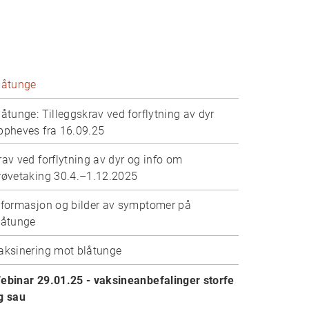
låtunge
låtunge: Tilleggskrav ved forflytning av dyr
ppheves fra 16.09.25
rav ved forflytning av dyr og info om
røvetaking 30.4.–1.12.2025
nformasjon og bilder av symptomer på
låtunge
aksinering mot blåtunge
ebinar 29.01.25 - vaksineanbefalinger storfe
g sau