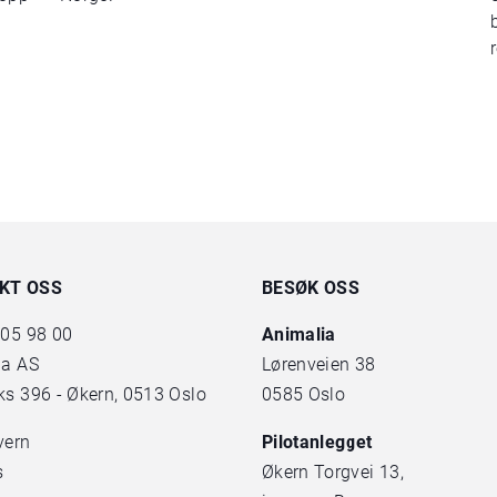
KT OSS
BESØK OSS
 05 98 00
Animalia
ia AS
Lørenveien 38
s 396 - Økern, 0513 Oslo
0585 Oslo
vern
Pilotanlegget
s
Økern Torgvei 13,