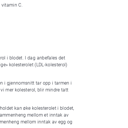
a vitamin C.
ol i blodet. I dag anbefales det
ige» kolesterolet (LDL-kolesterol)
n i gjennomsnitt tar opp i tarmen i
vi mer kolesterol, blir mindre tatt
tholdet kan øke kolesterolet i blodet,
n sammenheng mellom et inntak av
sammenheng mellom inntak av egg og