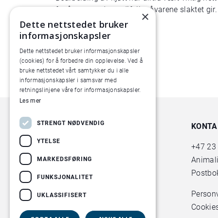
for å utnytte de verdifulle råvarene slaktet gir.
×
Dette nettstedet bruker
informasjonskapsler
Dette nettstedet bruker informasjonskapsler
(cookies) for å forbedre din opplevelse. Ved å
bruke nettstedet vårt samtykker du i alle
informasjonskapsler i samsvar med
retningslinjene våre for informasjonskapsler.
Les mer
STRENGT NØDVENDIG
KONTA
YTELSE
+47
23
Animal
MARKEDSFØRING
Postbok
FUNKSJONALITET
Person
UKLASSIFISERT
Cookie