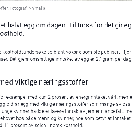
offer. Fotograf: Animalia
et halvt egg om dagen. Til tross for det gir egg 
kosthold.
 kostholdsundersøkelse blant voksne som ble publisert i fjor
piser. Det gjennomsnittlige inntaket av egg er 27 gram per dag
.
med viktige næringsstoffer
for eksempel med kun 2 prosent av energiinntaket vårt, men er 
legg bidrar egg med viktige næringsstoffer som mange av oss sp
 unge kvinner hadde et lavere inntak av jern enn anbefalt, m
behovet hos både menn og kvinner, noe som betyr at inntaket e
d 11 prosent av selen i norsk kosthold.