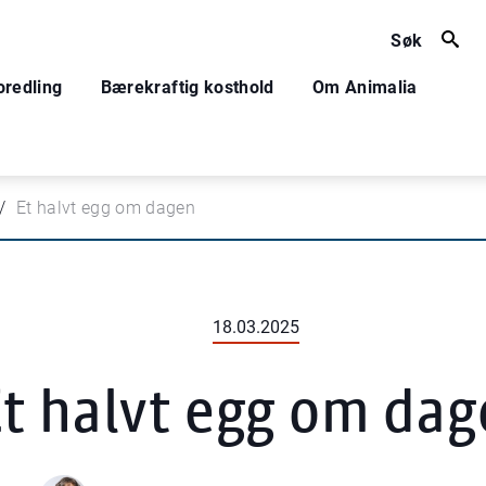
Søk
oredling
Bærekraftig kosthold
Om Animalia
Et halvt egg om dagen
18.03.2025
t halvt egg om da