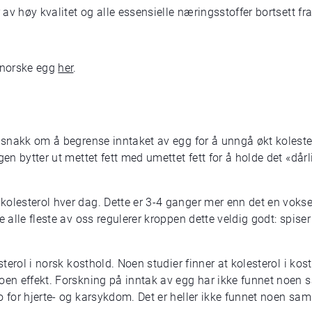
r av høy kvalitet og alle essensielle næringsstoffer bortsett fr
 norske egg
her
.
e snakk om å begrense inntaket av egg for å unngå økt kolester
gen bytter ut mettet fett med umettet fett for å holde det «dårl
olesterol hver dag. Dette er 3-4 ganger mer enn det en vokse
 alle fleste av oss regulerer kroppen dette veldig godt: spiser 
sterol i norsk kosthold. Noen studier finner at kolesterol i kos
noen effekt. Forskning på inntak av egg har ikke funnet noe
ko for hjerte- og karsykdom. Det er heller ikke funnet noen 