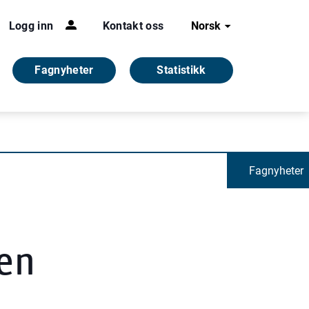
Logg inn
Kontakt oss
Norsk
Fagnyheter
Statistikk
Fagnyheter
gen