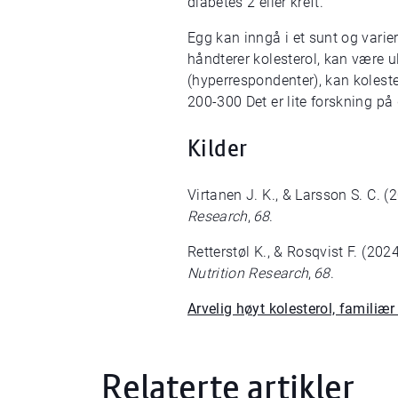
diabetes 2 eller kreft.
Egg kan inngå i et sunt og varie
håndterer kolesterol, kan være ul
(hyperrespondenter), kan kolester
200-300 Det er lite forskning på
Kilder
Virtanen J. K., & Larsson S. C. (
Research
,
68
.
Retterstøl K., & Rosqvist F. (202
Nutrition Research
,
68
.
Arvelig høyt kolesterol, familiæ
Relaterte artikler