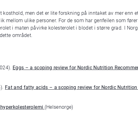
rt kosthold, men det er lite forskning på inntaket av mer en
ik mellom ulike personer. For de som har genfeilen som fører t
olet i maten påvirke kolesterolet i blodet i større grad. I Nor
 dette området.
2024).
Eggs – a scoping review for Nordic Nutrition Recomm
4).
Fat and fatty acids – a scoping review for Nordic Nutrit
r hyperkolesterolemi
(Helsenorge)