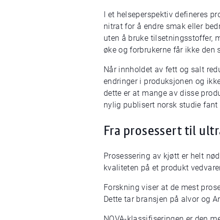
I et helseperspektiv defineres pro
nitrat for å endre smak eller bed
uten å bruke tilsetningsstoffer, 
øke og forbrukerne får ikke den
Når innholdet av fett og salt re
endringer i produksjonen og ikke 
dette er at mange av disse produ
nylig publisert norsk studie fan
Fra prosessert til ult
Prosessering av kjøtt er helt nø
kvaliteten på et produkt vedvare
Forskning viser at de mest prose
Dette tar bransjen på alvor og 
NOVA-klassifiseringen er den mes