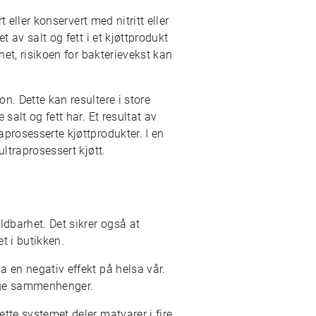
 eller konservert med nitritt eller
 av salt og fett i et kjøttprodukt
het, risikoen for bakterievekst kan
n. Dette kan resultere i store
salt og fett har. Et resultat av
prosesserte kjøttprodukter. I en
ltraprosessert kjøtt.
ldbarhet. Det sikrer også at
t i butikken.
 en negativ effekt på helsa vår.
lige sammenhenger.
tte systemet deler matvarer i fire