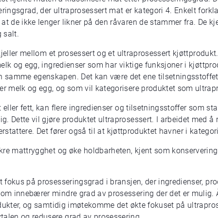
eringsgrad, der ultraprosessert mat er kategori 4. Enkelt fork
 at de ikke lenger likner på den råvaren de stammer fra. De 
 salt.
skjeller mellom et prosessert og et ultraprosessert kjøttprodukt
 melk og egg, ingredienser som har viktige funksjoner i kjøttpr
n samme egenskapen. Det kan være det ene tilsetningsstoffet s
er melk og egg, og som vil kategorisere produktet som ultrap
eller fett, kan flere ingredienser og tilsetningsstoffer som sta
. Dette vil gjøre produktet ultraprosessert. I arbeidet med å 
lterstattere. Det fører også til at kjøttproduktet havner i katego
sikre mattrygghet og øke holdbarheten, kjent som konservering
kt fokus på prosesseringsgrad i bransjen, der ingredienser, p
 som innebærer mindre grad av prosessering der det er mulig.
produkter, og samtidig imøtekomme det økte fokuset på ultrapros
talen og redusere grad av prosessering.