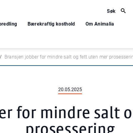
Søk
oredling
Bærekraftig kosthold
Om Animalia
Bransjen jobber for mindre salt og fett uten mer prosesseri
20.05.2025
r for mindre salt 
prosessering