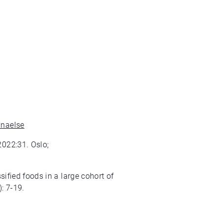
pnaelse
2022:31. Oslo;
ified foods in a large cohort of
)
:
7-19.