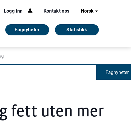
Logg inn
Kontakt oss
Norsk
Fagnyheter
Statistikk
ng
Fagnyheter
og fett uten mer