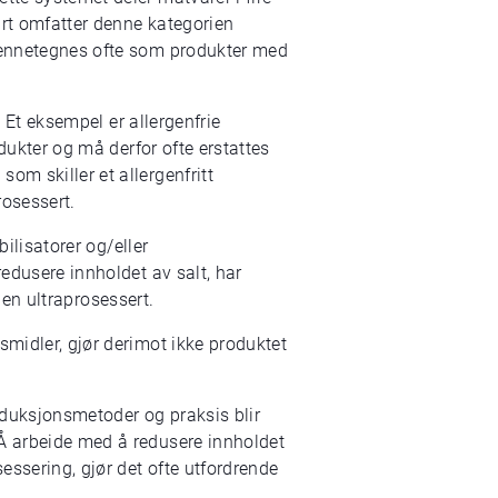
lart omfatter denne kategorien
kjennetegnes ofte som produkter med
. Et eksempel er allergenfrie
odukter og må derfor ofte erstattes
om skiller et allergenfritt
rosessert.
bilisatorer og/eller
redusere innholdet av salt, har
rien ultraprosessert.
smidler, gjør derimot ikke produktet
roduksjonsmetoder og praksis blir
 Å arbeide med å redusere innholdet
essering, gjør det ofte utfordrende