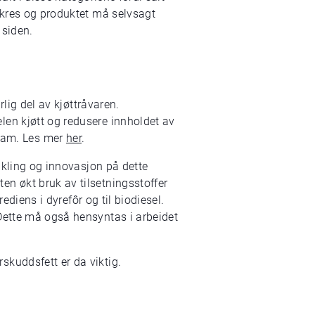
sikres og produktet må selvsagt
 siden.
rlig del av kjøttråvaren.
len kjøtt og redusere innholdet av
 lam.
Les mer
her
.
vikling og innovasjon på dette
en økt bruk av tilsetningsstoffer
ediens i dyrefôr og til biodiesel.
Dette må også hensyntas i arbeidet
skuddsfett er da viktig.