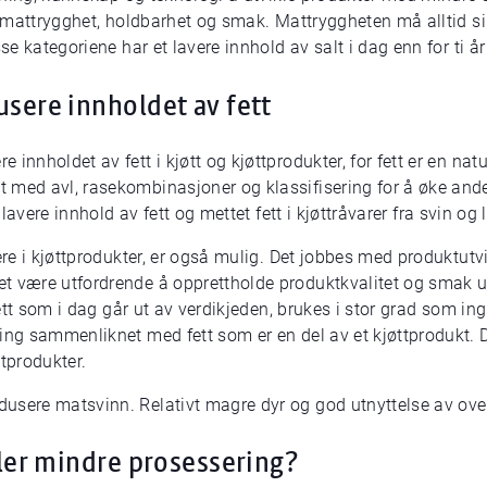
il mattrygghet, holdbarhet og smak. Mattryggheten må alltid 
se kategoriene har et lavere innhold av salt i dag enn for ti år
usere innholdet av fett
innholdet av fett i kjøtt og kjøttprodukter, for fett er en natu
 med avl, rasekombinasjoner og klassifisering for å øke ande
l lavere innhold av fett og mettet fett i kjøttråvarer fra svin og
gere i kjøttprodukter, er også mulig. Det jobbes med produktut
t være utfordrende å opprettholde produktkvalitet og smak ut
Fett som i dag går ut av verdikjeden, brukes i stor grad som ingr
ning sammenliknet med fett som er en del av et kjøttprodukt. 
ttprodukter.
usere matsvinn. Relativt magre dyr og god utnyttelse av over
ller mindre prosessering?