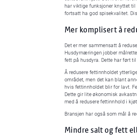
har viktige funksjoner knyttet t
fortsatt ha god spisekvalitet. Dis
Mer komplisert å red
Det er mer sammensatt å redusere 
Husdyrnæringen jobber målrettet
fett på husdyra. Dette har ført ti
Å redusere fettinnholdet ytterli
området, men det kan blant anne
hvis fettinnholdet blir for lavt. 
Dette gir lite økonomisk avkast
med å redusere fettinnhold i kjø
Bransjen har også som mål å red
Mindre salt og fett e