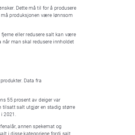
sker. Dette må til for å produsere
dig må produksjonen være lønnsom
Å fjerne eller redusere salt kan være
ta når man skal redusere innholdet
produkter. Data fra
ens 55 prosent av deiger var
tilsatt salt utgjør en stadig større
 i 2021.
t fenalår, annen spekemat og
lt i disse kategoriene fordi salt