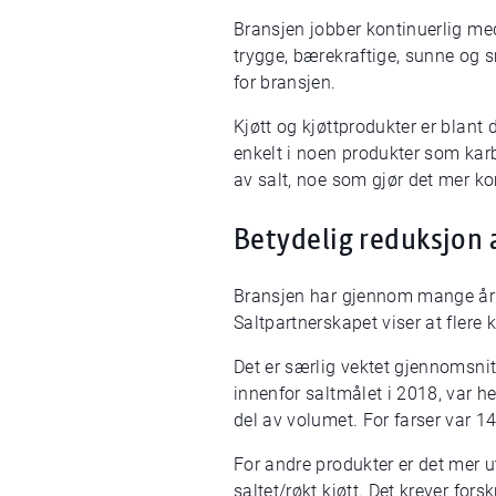
Bransjen jobber kontinuerlig me
trygge, bærekraftige, sunne og
for bransjen.
Kjøtt og kjøttprodukter er blant d
enkelt i noen produkter som karb
av salt, noe som gjør det mer ko
Betydelig reduksjon a
Bransjen har gjennom mange år jo
Saltpartnerskapet viser at flere
Det er særlig vektet gjennomsnit
innenfor saltmålet i 2018, var he
del av volumet. For farser var 14
For andre produkter er det mer u
saltet/røkt kjøtt. Det krever for