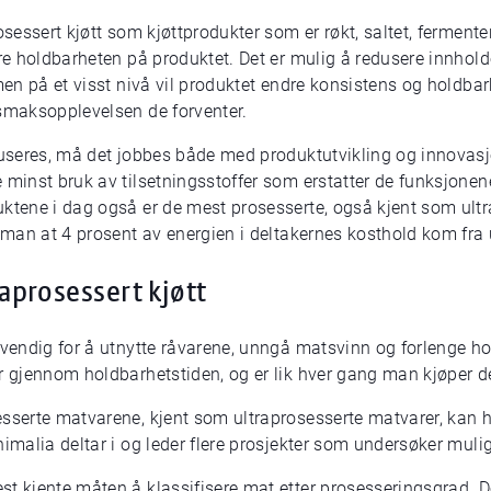
sessert kjøtt som kjøttprodukter som er røkt, saltet, fermentert
re holdbarheten på produktet. Det er mulig å redusere innholdet
men på et visst nivå vil produktet endre konsistens og holdbar
 smaksopplevelsen de forventer.
duseres, må det jobbes både med produktutvikling og innovasjo
minst bruk av tilsetningsstoffer som erstatter de funksjonene 
ktene i dag også er de mest prosesserte, også kjent som ultra
t man at 4 prosent av energien i deltakernes kosthold kom fra u
raprosessert kjøtt
dvendig for å utnytte råvarene, unngå matsvinn og forlenge ho
r gjennom holdbarhetstiden, og er lik hver gang man kjøper de
sserte matvarene, kjent som ultraprosesserte matvarer, kan ha
Animalia deltar i og leder flere prosjekter som undersøker mu
t kjente måten å klassifisere mat etter prosesseringsgrad. De