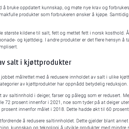
d å bruke oppdatert kunnskap, og møte nye krav og forbrukerøn
 smakfulle produkter som forbrukeren ønsker å kjøpe. Samti
e største kildene til salt, fett og mettet fett i norsk kosthold. 
onade- og kjøttdeig. I andre produkter er det flere hensyn å 
mplisert.
v salt i kjøttprodukter
bbet målrettet med å redusere innholdet av salt i ulike kjøtt
 kategorier av kjøttprodukter har oppnådd betydelig reduksjon.
t av saltinnhold i deiger, farser og pålegg som er redusert. M
le 72 prosent innenfor i 2021, noe som tyder på at deiger uten 
 prosent innenfor målet i 2018. Dette hadde økt til 60 prosent
tfordrende å redusere saltinnholdet. Dette gjelder blant anne
skning, kunnskap og teknologi å utvikle produkter med mindre sa