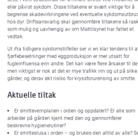
eller påvist sykdom. Disse tiltakene er svært viktige for å
begrense skadevirkningene ved eventuelle sykdomsutbru
hos dyr. Driftsansvarlig skal gjennomføre tiltakene så ras
som mulig og uavhengig av om Mattilsynet har fattet et
vedtak.
Ut ifra tidligere sykdomstilfeller ser vi en klar tendens til a
fjørfebesetninger med eggproduksjon er mer utsatt for
fugleinfluensa enn andre. Det kan være flere årsaker til de
men viktigst er nok at det er mye trafikk inn og ut på slike
gårder, og derav økt risiko for kryssforurensing av smitte.
Aktuelle tiltak
Er smittevernplanen i orden og oppdatert? Er alle som
arbeider på gården kjent med den og gjennomfører
beskrevne hygienerutiner?
Er smitteslusa i orden – og brukes den alltid av alle? S