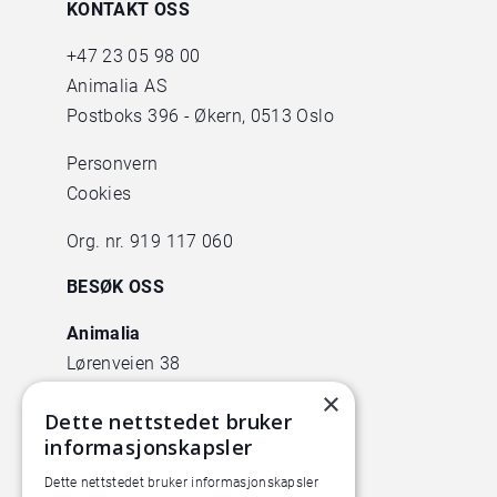
KONTAKT OSS
+47
23 05 98 00
Animalia AS
Postboks 396 - Økern, 0513 Oslo
Personvern
Cookies
Org. nr. 919 117 060
BESØK OSS
Animalia
Lørenveien 38
0585 Oslo
×
Dette nettstedet bruker
Pilotanlegget
informasjonskapsler
Økern Torgvei 13,
Dette nettstedet bruker informasjonskapsler