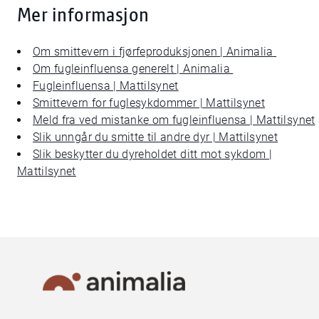
Mer informasjon
Om smittevern i
fjørfeproduksjonen
| Animalia
Om fugleinfluensa generelt
| Animalia
Fugleinfluensa | Mattilsynet
Smittevern for fuglesykdommer | Mattilsynet
Meld fra ved mistanke om fugleinfluensa | Mattilsynet
Slik unngår du smitte til andre dyr | Mattilsynet
Slik beskytter du dyreholdet ditt mot sykdom |
Mattilsynet