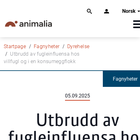
Norsk
Startpage
Fagnyheter
Dyrehelse
Utbrudd av fugleinfluensa hos
villfugl og i en konsumeggflokk
Fagnyheter
05.09.2025
Utbrudd av
fugleinfluensa ho