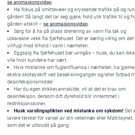
se animasjonsvideo
Ha fokus på smitteveier og kryssende trafikk på og run
gården! Så langt det lar seg gjøre, hold ulik trafikk til og fr
gården atskilt –
se animasjonsvideo
.
Sørg for å ha på plass drenering av vann fra tak og
utearealer vekk fra fjørfehuset. Det er særlig viktig om det
villfugl med tilhold i vann i nærheten.
Eggsalg fra fjørfehuset bør unngås – husk, du kan ikke
vite hvor kundene har vært.
Hvis mistanke om fugleinfluensa i nærheten, ha gjerne
ekstra skotøyskift ved besøksinngangen og/eller fotbad 
desinfeksjonsmiddel.
Har du egen drikkevannskilde, vit at det er krav om
desinfeksjon, dersom ditt dyrehold blir innlemmet i
restriksjonssoner.
Husk varslingsplikten ved mistanke om sykdom!
Det 
lavere terskel for varsel av din veterinær eller Mattilsynet,
som det er utbrudd på gang.