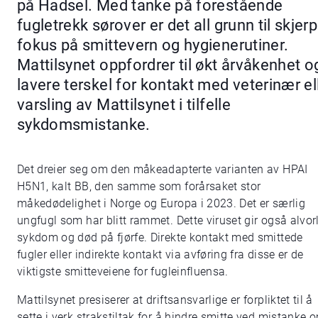
på Hadsel. Med tanke på forestående
fugletrekk sørover er det all grunn til skjer
fokus på smittevern og hygienerutiner.
Mattilsynet oppfordrer til økt årvåkenhet o
lavere terskel for kontakt med veterinær el
varsling av Mattilsynet i tilfelle
sykdomsmistanke.
Det dreier seg om den måkeadapterte varianten av HPAI
H5N1, kalt BB, den samme som forårsaket stor
måkedødelighet i Norge og Europa i 2023. Det er særlig
ungfugl som har blitt rammet. Dette viruset gir også alvor
sykdom og død på fjørfe. Direkte kontakt med smittede
fugler eller indirekte kontakt via avføring fra disse er de
viktigste smitteveiene for fugleinfluensa.
Mattilsynet presiserer at driftsansvarlige er forpliktet til å
sette i verk strakstiltak for å hindre smitte ved mistanke 