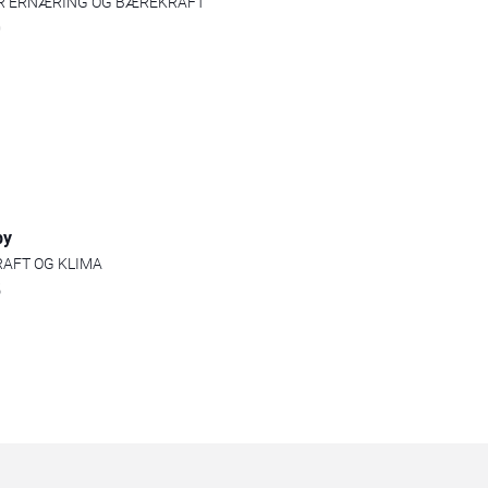
R ERNÆRING OG BÆREKRAFT
0
by
AFT OG KLIMA
5