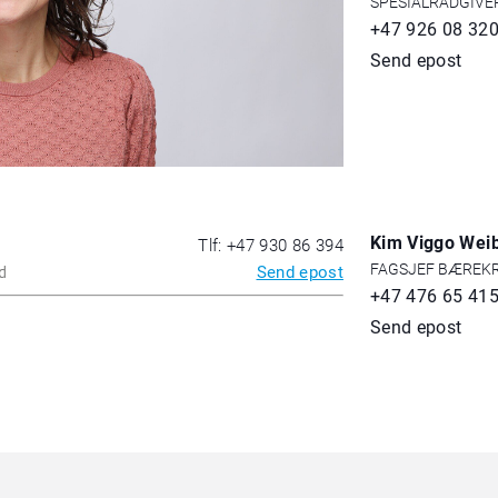
SPESIALRÅDGIVE
+47 926 08 32
Send epost
Kim Viggo Wei
Tlf: +47 930 86 394
FAGSJEF BÆREKR
d
Send epost
+47 476 65 41
Send epost