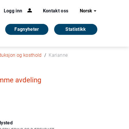
Logg inn
Kontakt oss
Norsk
Fagnyheter
Statistikk
duksjon og kosthold
Karianne
amme avdeling
Nysted