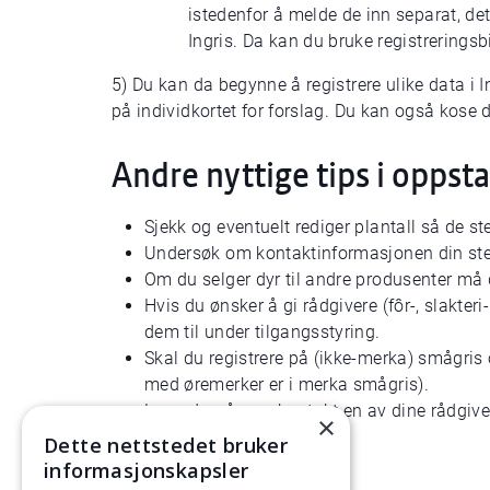
istedenfor å melde de inn separat, det
Ingris. Da kan du bruke registreringsb
5) Du kan da begynne å registrere ulike data i In
på individkortet for forslag. Du kan også kose
Andre nyttige tips i oppst
Sjekk og eventuelt rediger plantall så de s
Undersøk om kontaktinformasjonen din ste
Om du selger dyr til andre produsenter må d
Hvis du ønsker å gi rådgivere (fôr-, slakteri-
dem til under tilgangsstyring.
Skal du registrere på (ikke-merka) smågris 
med øremerker er i merka smågris).
Lurer du på noe, kontakt en av dine rådgiver
×
Dette nettstedet bruker
informasjonskapsler