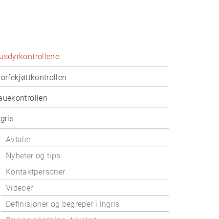
usdyrkontrollene
torfekjøttkontrollen
auekontrollen
ngris
Avtaler
Nyheter og tips
Kontaktpersoner
Videoer
Definisjoner og begreper i Ingris