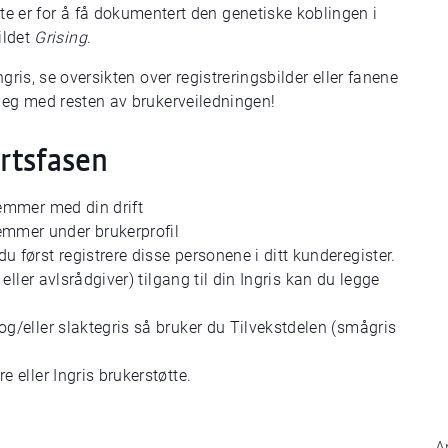
te er for å få dokumentert den genetiske koblingen i
ildet
Grising
.
gris, se oversikten over registreringsbilder eller fanene
 deg med resten av brukerveiledningen!
artsfasen
temmer med din drift
mmer under brukerprofil
u først registrere disse personene i ditt kunderegister.
 eller avlsrådgiver) tilgang til din Ingris kan du legge
og/eller slaktegris så bruker du Tilvekstdelen (smågris
e eller Ingris brukerstøtte.
A