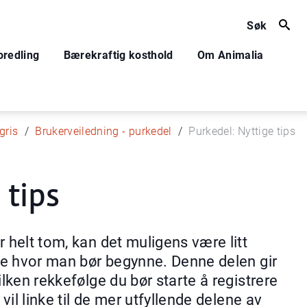
Søk
oredling
Bærekraftig kosthold
Om Animalia
gris
Brukerveiledning - purkedel
Purkedel: Nyttige tips
 tips
 helt tom, kan det muligens være litt
ite hvor man bør begynne. Denne delen gir
ilken rekkefølge du bør starte å registrere
vil linke til de mer utfyllende delene av