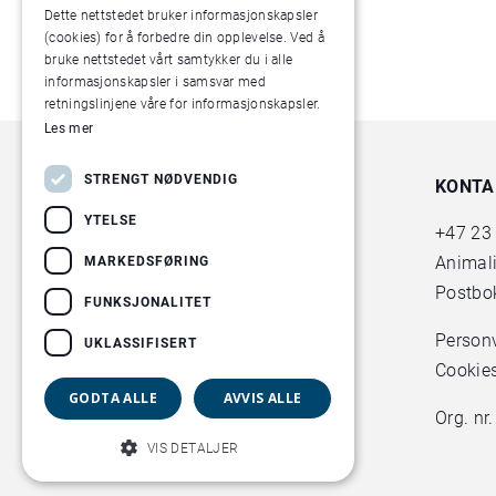
Dette nettstedet bruker informasjonskapsler
(cookies) for å forbedre din opplevelse. Ved å
bruke nettstedet vårt samtykker du i alle
informasjonskapsler i samsvar med
retningslinjene våre for informasjonskapsler.
Les mer
STRENGT NØDVENDIG
KONTA
YTELSE
+47
23
Animal
MARKEDSFØRING
Postbok
FUNKSJONALITET
Person
UKLASSIFISERT
Cookie
GODTA ALLE
AVVIS ALLE
Org. nr
VIS DETALJER