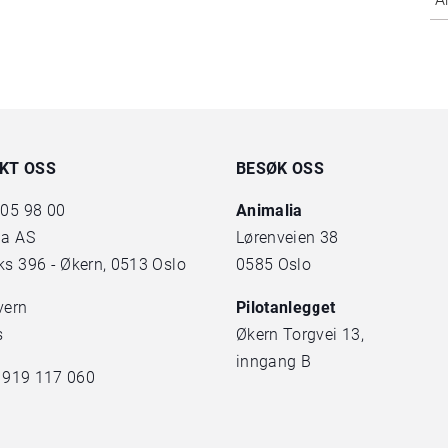
KT OSS
BESØK OSS
 05 98 00
Animalia
ia AS
Lørenveien 38
s 396 - Økern, 0513 Oslo
0585 Oslo
vern
Pilotanlegget
s
Økern Torgvei 13,
inngang B
. 919 117 060