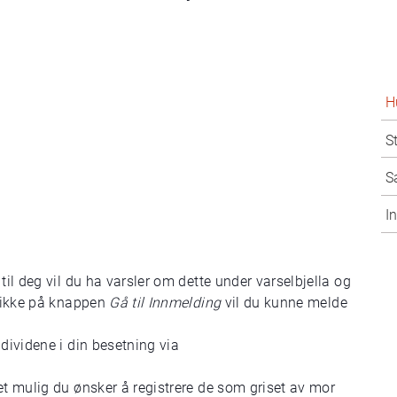
H
S
S
I
til deg vil du ha varsler om dette under varselbjella og
likke på knappen
Gå til Innmelding
vil du kunne melde
dividene i din besetning via
et mulig du ønsker å registrere de som griset av mor