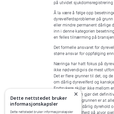
på utvidet sjukdomsregistrering
Å la være å følge opp besetninger
dyrevelferdsproblemer på grunn 
eller mindre permanent dårlige 
inn i denne kategorien besetning
en felles tilnærming på bransje
Det formelle ansvaret for dyreve
større ansvar for oppfølging enn
Næringa har hatt fokus på dyreve
ikke nødvendigvis de mest utfor
Det er flere grunner til det, og 
om dårlig dyrevelferd og kanskje
Forbrukere skiller ikke mellom e
×
kjøttproduksjon gjør det definit
Dette nettstedet bruker
det. Den tredje grunnen er at all
informasjonskapsler
om omfang av dårlig dyrehold og g
Dette nettstedet bruker informasjonskapsler
som tar dyrevelferd på alvor gjel