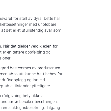
svaret for stell av dyra. Dette har
 enkeltbesetninger med uholdbare
e at det er et ufullstendig svar som
en. Når det gjelder verdikjeden for
t er en tettere oppfølging og
sjoner.
r grad bestemmes av produsenten.
 men absolutt kunne hatt behov for
 driftsopplegg og innleid
table tilstander ytterligere.
 rådgivning betyr ikke at
transportør besøker besetningen.
i en slaktegrisbesetning. Tilgang