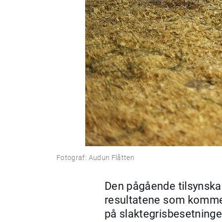
Fotograf: Audun Flåtten
Den pågående tilsynskam
resultatene som kommer u
på slaktegrisbesetninger