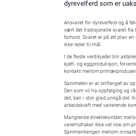
dyrevelferd som er uak
Ansvaret for dyrevelferd og å føl
vært det tradisjonelle svaret fr
forhold. Svaret er på ett plan en 
ikke leder til mål.
I de fleste verdikjeder blir aktøre
kjøtt- og eggproduksjon, forvent
kontakt mellom primærprodusent 
Sannheten er at omfanget av op
Den som vil ha oppfølging og rå
det, kan i stor grad unngå det.
arbeidskraft med varierende kompe
Manglende direktekontakt mellom
varemottaker ikke vet noe om pr
Sammenhengen mellom innsatte sm