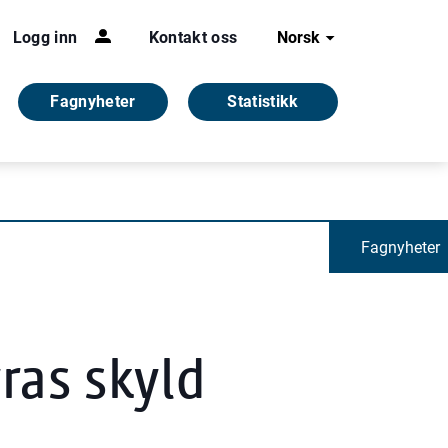
Logg inn
Kontakt oss
Norsk
Fagnyheter
Statistikk
Fagnyheter
ras skyld