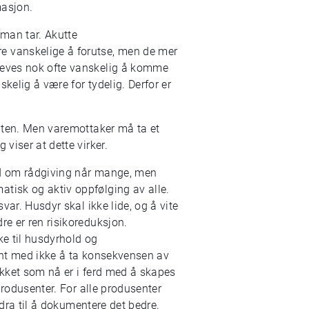
masjon.
 man tar. Akutte
e vanskelige å forutse, men de mer
pleves nok ofte vanskelig å komme
kelig å være for tydelig. Derfor er
enten. Men varemottaker må ta et
viser at dette virker.
bud om rådgiving når mange, men
atisk og aktiv oppfølging av alle.
var. Husdyr skal ikke lide, og å vite
re er ren risikoreduksjon.
ke til husdyrhold og
jent med ikke å ta konsekvensen av
rykket som nå er i ferd med å skapes
produsenter. For alle produsenter
idra til å dokumentere det bedre.