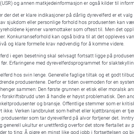
 (USR) og annen matkjedeinformasjon er også kilder til infor
 der det er klare indikasjoner på dårlig dyrevelferd er et valg
av sjukdom eller personlige forhold hos produsenten kan vær
dyreholdene kjenner varemottaker som oftest til. Men det op
er. Konkurranseforhold kan også bidra til at det oppleves vans
nivå og klare formelle krav nødvendig for å komme videre.
lferd i egen besetning skal selvsagt fortsatt ligge på produs
 før. Erfaringene med dyrevelferdsprogrammet for slaktekylling 
lferd hos svin lenge. Generelle faglige tiltak og et godt til
drende produsentene. Derfor er tiden overmoden for en system
de henger sammen: Den første grunnen er etisk eller moralsk ans
 forskriftsbrudd uten å handle er høyst problematisk. Den and
nkeltprodusenter og bransje. Offentlige stemmer som er kritis
ivt ikke. Verken landbruket som helhet eller kjøttbransjen er t
e produsenter som tar dyrevelferd på alvor fortjener det. Innt
enerell ukultur er urettferdig overfor det store flertallet av 
der to ting: Å gjøre en minst like god jobb i fortsettelsen og b