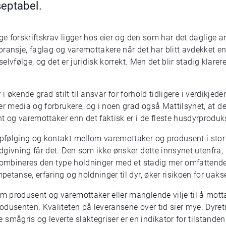
septabel.
ge forskriftskrav ligger hos eier og den som har det daglige an
a bransje, faglag og varemottakere når det har blitt avdekket
selvfølge, og det er juridisk korrekt. Men det blir stadig klarer
r i økende grad stilt til ansvar for forhold tidligere i verdikjed
er media og forbrukere, og i noen grad også Mattilsynet, at de
og varemottaker enn det faktisk er i de fleste husdyrproduk
pfølging og kontakt mellom varemottaker og produsent i sto
dgivning får det. Den som ikke ønsker dette innsynet utenfra,
 Kombineres den type holdninger med et stadig mer omfattende
tanse, erfaring og holdninger til dyr, øker risikoen for uaksep
 produsent og varemottaker eller manglende vilje til å motta
odusenten. Kvaliteten på leveransene over tid sier mye. Dyre
ågris og leverte slaktegriser er en indikator for tilstanden 