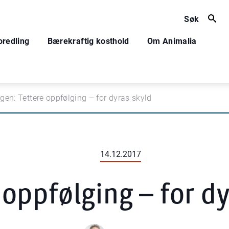
Søk
oredling
Bærekraftig kosthold
Om Animalia
en: Tettere oppfølging – for dyras skyld
14.12.2017
 oppfølging – for dy