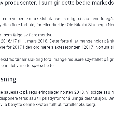
v produsenter. I sum gir dette bedre markeds
ar en mye bedre markedsbalanse - særlig på sau - enn foreg
yldtes flere forhold, forteller direktør Ole Nikolai Skulberg i 
am som følge av flere mordyr.
r 2016/17 til 1. mars 2018. Dette førte til at mange holdt på sl
ne for 2017 i den ordinære slaktesesongen i 2017. Nortura s
ekstraordinær slakting fordi mange redusere søyetallet på grun
 enn det var etterspørsel etter.
øsning
sse saueslakt på reguleringslager høsten 2018. Vi solgte sau m
sponere fersk sau til pelsdyrfôr for å unngå destruksjon. Det
vi å benytte denne kvoten fullt ut, forteller Skulberg.