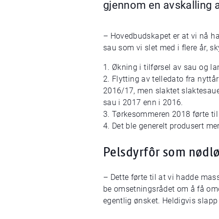
gjennom en avskalling a
– Hovedbudskapet er at vi nå h
sau som vi slet med i flere år, sk
1. Økning i tilførsel av sau og l
2. Flytting av telledato fra nyttå
2016/17, men slaktet slaktesaue
sau i 2017 enn i 2016.
3. Tørkesommeren 2018 førte til 
4. Det ble generelt produsert mer
Pelsdyrfôr som nødl
– Dette førte til at vi hadde ma
be omsetningsrådet om å få omdi
egentlig ønsket. Heldigvis slapp 