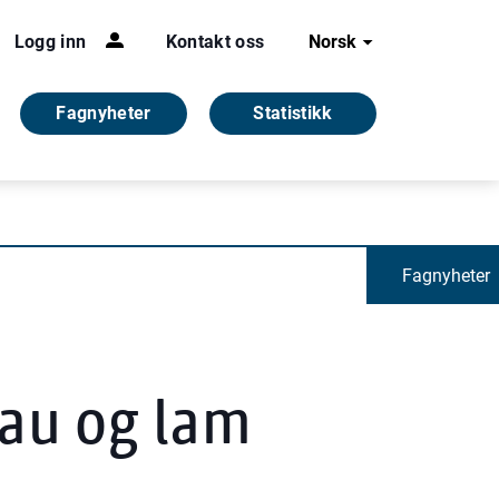
Logg inn
Kontakt oss
Norsk
Fagnyheter
Statistikk
Fagnyheter
au og lam