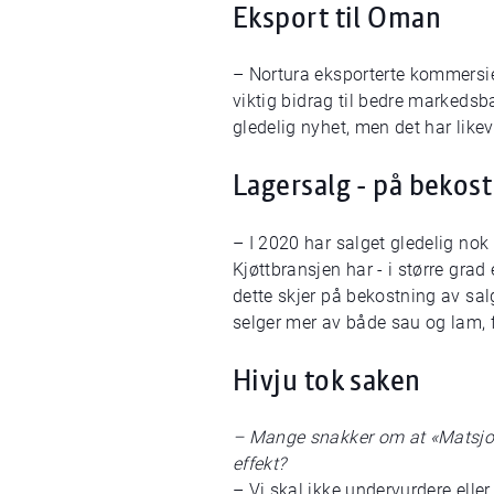
Eksport til Oman
– Nortura eksporterte kommersie
viktig bidrag til bedre markedsb
gledelig nyhet, men det har likev
Lagersalg - på bekos
– I 2020 har salget gledelig nok 
Kjøttbransjen har - i større grad 
dette skjer på bekostning av salg
selger mer av både sau og lam, f
Hivju tok saken
– Mange snakker om at «Matsjokk
effekt?
– Vi skal ikke undervurdere eller 