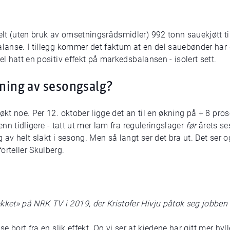
lt (uten bruk av omsetningsrådsmidler) 992 tonn sauekjøtt ti
alanse. I tillegg kommer det faktum at en del sauebønder har 
el hatt en positiv effekt på markedsbalansen - isolert sett.
tning av sesongsalg?
økt noe. Per 12. oktober ligge det an til en økning på + 8 pros
enn tidligere - tatt ut mer lam fra reguleringslager
før
årets se
 av helt slakt i sesong. Men så langt ser det bra ut. Det ser o
orteller Skulberg.
et» på NRK TV i 2019, der Kristofer Hivju påtok seg jobben 
se bort fra en slik effekt. Og vi ser at kjedene har gitt mer hy