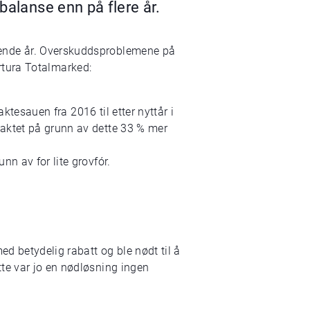
balanse enn på flere år.
ående år. Overskuddsproblemene på
Nortura Totalmarked:
aktesauen fra 2016 til etter nyttår i
laktet på grunn av dette 33 % mer
n av for lite grovfór.
ed betydelig rabatt og ble nødt til å
te var jo en nødløsning ingen