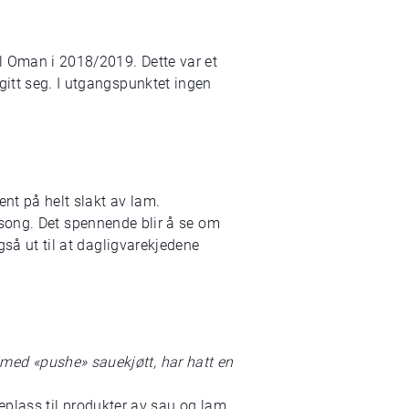
l Oman i 2018/2019. Dette var et
gitt seg. I utgangspunktet ingen
ent på helt slakt av lam.
song. Det spennende blir å se om
gså ut til at dagligvarekjedene
med «pushe» sauekjøtt, har hatt en
lleplass til produkter av sau og lam.