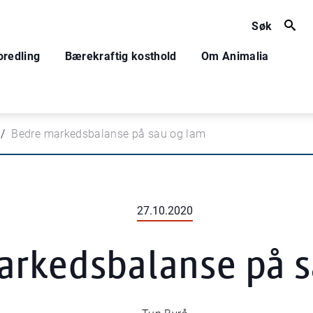
Søk
oredling
Bærekraftig kosthold
Om Animalia
Bedre markedsbalanse på sau og lam
27.10.2020
arkedsbalanse på s