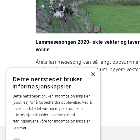
Lammesesongen 2020- økte vekter og lave
volum
Årets lammesesong kan så langt oppsummer
tre hovedpunkter: Lavere volum, høyere vekte
×
god klassifisering.
Dette nettstedet bruker
informasjonskapsler
Dette nettstedet bruker informasjonskapsler
(cookies) for å forbedre din opplevelse. Ved å
bruke nettstedet vårt samtykker du i alle
informasjonskapsler i samsvar med
retningslinjene våre for informasjonskapsler.
Les mer