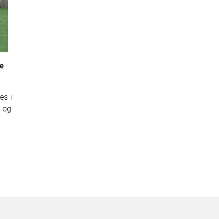
re
es i
r og