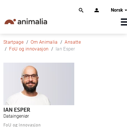
Norsk
Startpage
Om Animalia
Ansatte
FoU og innovasjon
Ian Esper
IAN ESPER
Dataingeniør
FoU og innovasjon