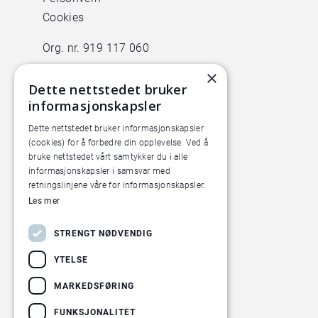
Cookies
Org. nr. 919 117 060
×
BESØK OSS
Dette nettstedet bruker
informasjonskapsler
Animalia
Lørenveien 38
Dette nettstedet bruker informasjonskapsler
(cookies) for å forbedre din opplevelse. Ved å
0585 Oslo
bruke nettstedet vårt samtykker du i alle
informasjonskapsler i samsvar med
Pilotanlegget
retningslinjene våre for informasjonskapsler.
Økern Torgvei 13,
Les mer
inngang B
STRENGT NØDVENDIG
YTELSE
MARKEDSFØRING
FUNKSJONALITET