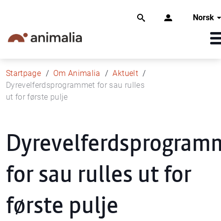
Norsk
Startpage
Om Animalia
Aktuelt
Dyrevelferdsprogrammet for sau rulles
ut for første pulje
Dyrevelferdsprogram
for sau rulles ut for
første pulje