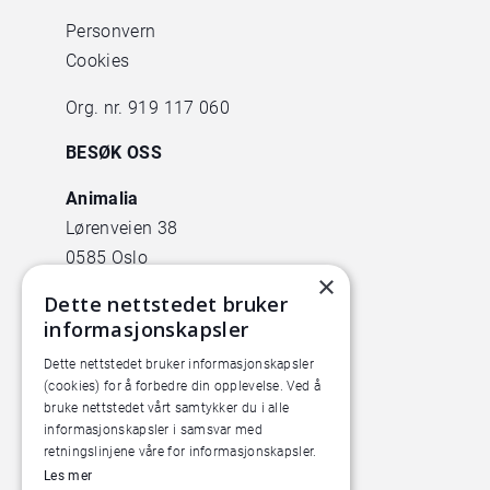
Personvern
Cookies
Org. nr. 919 117 060
BESØK OSS
Animalia
Lørenveien 38
0585 Oslo
×
Dette nettstedet bruker
Pilotanlegget
informasjonskapsler
Økern Torgvei 13,
inngang B
Dette nettstedet bruker informasjonskapsler
(cookies) for å forbedre din opplevelse. Ved å
bruke nettstedet vårt samtykker du i alle
informasjonskapsler i samsvar med
retningslinjene våre for informasjonskapsler.
Les mer