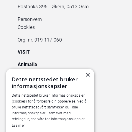
Postboks 396 - Økern, 0513 Oslo
Personvern
Cookies
Org. nr. 919 117 060
VISIT
Animalia
Lørenveien 38
×
Dette nettstedet bruker
0585 Oslo
informasjonskapsler
Pilotanlegget
Dette nettstedet bruker informasjonskapsler
Økern Torgvei 13,
(cookies) for å forbedre din opplevelse. Ved å
bruke nettstedet vårt samtykker du i alle
inngang B
informasjonskapsler i samsvar med
retningslinjene våre for informasjonskapsler.
Les mer